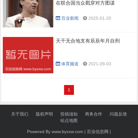
在联合国当众戳穿对方图谋
百业新闻
2025-01-20
天干无合地支有辰辰年月自刑
体育频道
2021-09-03
1
关于我们
版权声明
投稿须知
商务合作
问题反馈
站点地图
Powered By www.byxxw.com |
百业信息网
|