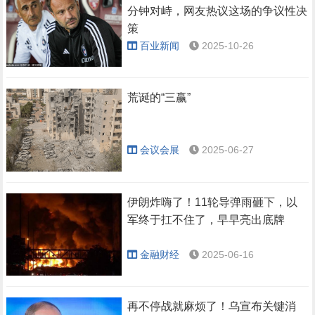
分钟对峙，网友热议这场的争议性决
策
百业新闻
2025-10-26
荒诞的“三赢”
会议会展
2025-06-27
伊朗炸嗨了！11轮导弹雨砸下，以
军终于扛不住了，早早亮出底牌
金融财经
2025-06-16
再不停战就麻烦了！乌宣布关键消