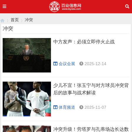
首页
冲突
冲突
中方发声：必须立即停火止战
›
›
会议会展
2025-12-14
少儿不宜！张玉宁与对方球员冲突背
后的故事与战术解读
体育频道
2025-11-07
冲突升级！劳塔罗与孔蒂场边长达数