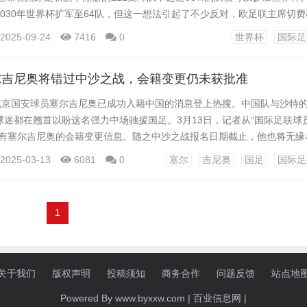
030年世界杯扩军至64队，但这一想法引起了不少反对，欧足联主席切
赛事，中北美及加勒比地区足联主席、国际足联副主席维克托-蒙塔利亚尼
2025-09-24
7416
0
世界杯
国际足
2030年世界杯已经是国际足联历史上规模最大的一届世界杯赛事，它将跨
（巴拉圭、乌拉圭、阿根廷、西班...
尔吉尼奥将错过中沙之战，会籍变更仍未获批准
关北京国安球员塞尔吉尼奥已成功入籍中国的消息登上热搜。中国队与沙特
球迷都在翘首以盼这名强力中场驰援国足。3月13日，记者从“国际足联球
未有塞尔吉尼奥的会籍变更信息。随之中沙之战报名日期截止，他也将无缘
巴西，今年即将年满30岁，从小在培养了球王贝利的桑托斯俱乐部接受训
2025-03-13
6081
0
塞尔
吉尼奥
国足
国际足
、维多利亚、圣安德烈、米内罗美洲等多支巴西球队。 2020赛季，塞尔
展。加盟长春亚泰后，他帮助球队获得中甲联赛...
1
关于我们
版权声明
投稿须知
商务合作
问题反馈
站点地
Powered By www.byxxw.com |
百业信息网
|