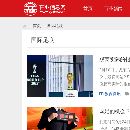
首页
百业新闻
首页
国际足联
国际足联
›
›
脱离实际的报
5月10日，@东
价，最初高达2.
份脱离实际的报价
降至1.2亿美元
教育资讯
年世界杯转播权。
权，电讯盈科买下
国足的机会？
北京时间9月24
提议，64队参赛