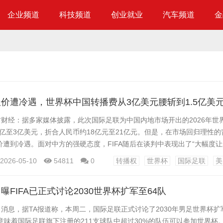
企业频道
科技频道
创业就业
汽车频道
金
价遭冷遇，世界杯中国转播费从3亿美元腰斩到1.5亿美
方财经：据多家媒体披露，此次国际足联为中国内地市场开出的2026年世
5亿至3亿美元，折合人民币约18亿元至21亿元。但是，在市场回归理性
遭到冷遇。面对中方的强硬态度，FIFA随后在谈判中表现出了“大幅度让
至1.5亿美元区间。 据九派新闻消息，近日，FIFA官网显示，中国香港地区已
2026-05-10
54811
0
转播权
世界杯
国际足联
美
据悉，香港电讯盈科公司旗下NowTV与免费电视台ViuTV获得美加墨世
世界杯转播权...
曝FIFA已正式讨论2030世界杯扩军至64队
日消息，据TA报道称，本周二，国际足联正式讨论了2030年男足世界杯扩
意味着国际足联旗下注册的211支球队中超过30%的队伍可以参加世界杯。