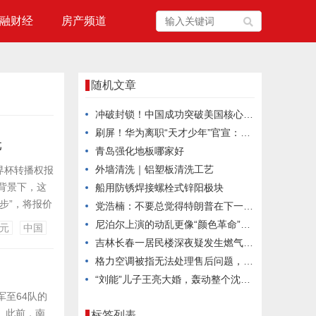
融财经
房产频道
随机文章
冲破封锁！中国成功突破美国核心技术壁垒，迎来扬眉吐气时刻！
刷屏！华为离职“天才少年”官宣：下周有好东西发布
元
青岛强化地板哪家好
外墙清洗｜铝塑板清洗工艺
界杯转播权报
的背景下，这
船用防锈焊接螺栓式锌阳极块
步”，将报价
党浩楠：不要总觉得特朗普在下一盘大棋，“逆向基辛格三角”不会成型
获得2026
尼泊尔上演的动乱更像“颜色革命”，由境外势力策划试图更迭政权
元
中国
界杯独家转播
吉林长春一居民楼深夜疑发生燃气爆炸后起火，官方：5人受伤，其中2人伤势较重
格力空调被指无法处理售后问题，空调酸臭味历经4年变长期投诉！
“刘能”儿子王亮大婚，轰动整个沈阳城，网友：刘能庆典终于成功
军至64队的
 此前，南
标签列表