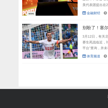
美代表团提出在2
损害世界杯这项
金融财经
同意。 目前，
六个国家共同举办
别盼了！塞
3月12日，有
赛生死战临近，
平台”查询，并
塞尔吉尼奥来自
体育频道
后效力过桑托斯
J联赛来到中国发