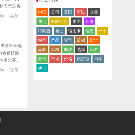
费林表示这将
中国
公司
美国
可以
企业
也表达了不
联
南美
越三大洲，由
我们
有限公司
集团
装修
特朗普
自己
信用卡
信息
一个
银行
产品
查询
篮板
设计
的世界杯预选
品牌
风格
助攻
选择
比赛
员会籍转换
分钟
市场
价格
俄罗斯
日本
本场比赛。
练，他曾先
他们
联
球员
吉尼奥从日本
图