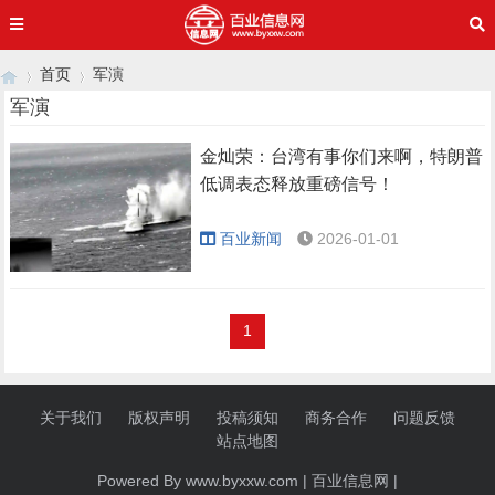
首页
军演
军演
金灿荣：台湾有事你们来啊，特朗普
›
›
低调表态释放重磅信号！
百业新闻
2026-01-01
1
关于我们
版权声明
投稿须知
商务合作
问题反馈
站点地图
Powered By www.byxxw.com |
百业信息网
|