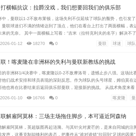
读：敢攻也会守的曼联 从赛场表现看，球队在控球...
台打横幅抗议：拉爵没戏，我们想要回我们的俱乐部
杯中，曼联以1-2不敌布莱顿，这场失利不仅延续了球队的颓势，也引发
，曼联球迷们不满的情绪达到了顶点，他们在看台上打出了两面横幅，表
未来的无奈。 其中一面横幅上写着：“吉米（拉特克利夫的名字）解决不了
明了他们的诉求：“我们想要回我们的俱乐部。1958。有些事是值得为之
2026-01-12
18270
0
曼联
球迷
球队
了球迷对球队管理层的不满，更是对俱乐部未来方向的深切关切。 赛季的
联在各项赛事中的表现愈发不佳，尤其是...
曼联！喀麦隆在非洲杯的失利与曼联新教练的挑战
10日的非洲杯1/4决赛中，喀麦隆以0-2不敌摩洛哥，遗憾止步八强。这场
对他们战术安排和球员表现的深刻反思。作为球队的头号球星，姆伯莫在
而他也将在比赛结束后返回俱乐部曼联，迎接新的挑战。 从战术角度来看
得有些被动。尽管球队在小组赛中表现出色，但在关键的淘汰赛中，教练
2026-01-10
16766
0
喀麦隆
曼
效果。摩洛哥利用快速反击和高位逼抢，成功限制了喀麦隆的进攻，导致
率也大幅下降。 在赛季关键节点，喀麦隆...
曼联解雇阿莫林：三场主场拖住脚步，本可逼近阿森纳
德解雇阿莫林，英超版图再起涟漪。与其针尖对麦芒的，是来自同城的注
发声，这番克制却锋利的表态，把事件从“谁对谁错”拉回到“足球的因果”