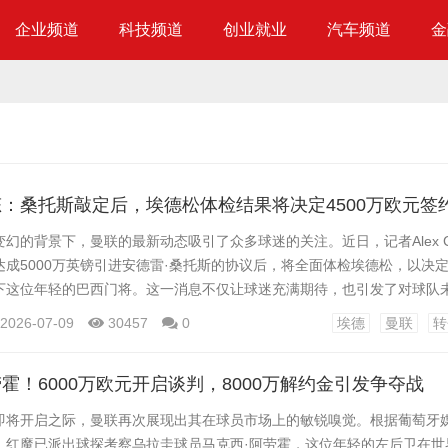
企业频道
科技频道
创业就业
汽车频道
金
：桑托斯敲定后，埃德松体检结果将决定4500万欧元签
幻的背景下，曼联的最新动态吸引了众多球迷的关注。近日，记者Alex Cr
成5000万英镑引进安德雷·桑托斯的协议后，将全面体检埃德松，以决定是
下这位年轻的巴西门将。这一消息不仅让球迷充满期待，也引发了对球队
分析：曼联的引援策略 在当前赛季的关键节点，曼联面临着重建的挑战。
2026-07-09
30457
0
埃德
曼联
转
场的控球和创造力将得到增强，而埃德松的引入则可能进一步巩固后防线
潜力的门将，埃德松在世界杯上的表现...
霍！6000万欧元开启谈判，8000万解约金引发争夺战
即将开启之际，曼联再次展现出其在球员市场上的敏锐嗅觉。根据葡萄牙
，红魔已派出球探考察乌拉圭球员马克西·阿劳霍，这位年轻的左后卫在世