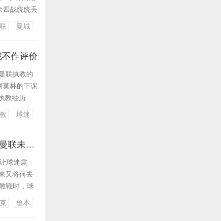
余四战统统丢
一分。成绩承
联
曼城
收尾镜头。
我不作评价
曼联执教的
阿莫林的下课
执教经历
因也心知肚
教
球迷
了三枚奖牌，
鲁本·阿莫林下课风波：沙特亿万富翁图尔基·阿拉尔希克的犀利发声，曼联未来走向何方？
仅让球迷震
来又将何去
联教鞭时，球
实却残酷得令
克
鲁本
超联赛中仅排