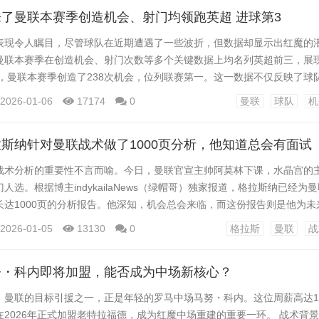
区尚有3分之差。 上周末，曼联与利兹联...
了曼联本赛季创造机会、射门均领跑英超 进球第3
表现令人瞩目，尽管球队在近期遭遇了一些波折，但数据却显示出红魔的
曼联本赛季在创造机会、射门次数等多个关键数据上均名列英超前三，展
先，曼联本赛季创造了238次机会，位列联赛第一。这一数据不仅反映了球
现了教练组在战术布置上的成功。通过精确的传球和有效的跑位，曼联的
2026-01-06
17174
0
曼联
球队
机
防线，创造出良好的射门机会。 然而，尽管创造机会的能力强大，曼联的
计，红魔本赛季已经射门1321次，位列英超第二...
斯纳针对曼联战术做了1000页分析，他知道总会有面试
战术分析的重要性不言而喻。今日，曼联官宣主帅阿莫林下课，水晶宫的
人选。根据博主indykailaNews（绿帽哥）独家报道，格拉斯纳已经为
长达1000页的分析报告。他深知，机会总会来临，而这份报告则是他为未
球的战术背景中，曼联的现状让人深思。随着阿莫林的离任，曼联在本赛季
2026-01-05
13130
0
格拉斯
曼联
战
关键节点的比赛中，球队的战术执行力显得乏力。格拉斯纳的分析报告中
深度剖析，以及他如何能够在此基础上进...
努・科内即将加盟，能否成为中场新核心？
，曼联的目标引援之一，正是年轻的罗马中场马努・科内。这位周薪高达1
在2026年正式加盟老特拉福德，成为红魔中场重建的重要一环。 战术背