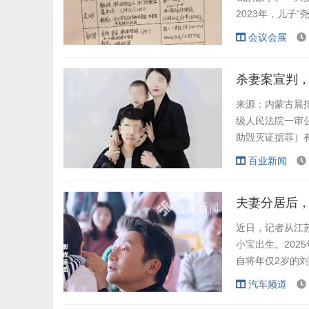
2023年，儿子
决定“创业”筹钱
会议会展
景：“本人因打
相应课程，以小学
来源：内蒙古晨
级人民法院一审
助毁灭证据罪）有
打算争取孩子抚
百业新闻
均被警方抓获，
生。受害者家属不
近日，记者从江苏
小宝出生。202
自将年仅2岁的
下落。虽经多次
汽车频道
并对孩子身心健