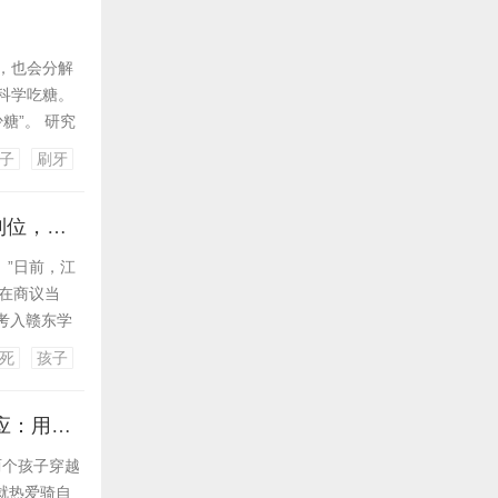
，也会分解
科学吃糖。
糖”。 研究
吃，牙齿会持
子
刷牙
间频繁摄入
江西一高校21岁男生宿舍玩手游晕倒猝死，家属质疑校方急救措施不到位，校方回应
。”日前，江
在商议当
年考入赣东学
了全家的希
死
孩子
10点...
骑电瓶车带两娃跨越2000公里！安徽一家四口17天抵达成都，本人回应：用喜爱的方式带孩子看世界
两个孩子穿越
就热爱骑自