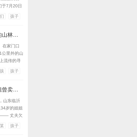
于7月20日
，他们骑两辆
们
孩子
，晚上入住酒
湖南新韶突然失踪的2岁女孩平安找到，当地公安：在距离家1公里外的山林石缝中发现
）在家门口
1公里外的山
网上流传的寻
的奶奶做完事
孩
孩子
新邵县大新镇
34岁女子再找男友后，被赌徒前夫当儿子面残忍杀害；死者弟弟：姐姐曾卖房替他还赌债
日，山东临沂
34岁的姐姐
—— 丈夫欠
是一名幼儿园
某
孩子
姐姐大几