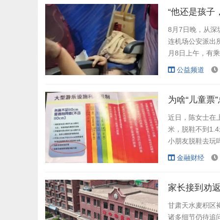
岁。”李先生说，和
8月7日晚，从深
连机场公安派出所
月8日上午，有乘
起因是熊孩子，
公益频道
心有不爽，借路
对方一家四口打得
为啥“儿童票
近日，陈女士在
米，脱鞋不到1
小朋友脱鞋去玩
退还了门票费用。
金融财经
应该看年龄还是
体现出某些商业机
家长接到劝返
甘肃天水麦积区
诸多细节仍待追