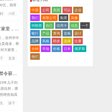
00元，尧哥
中国
公司
美国
可以
企业
己创业的背
妈
小区
一些特长，
我们
有限公司
集团
装修
特朗普
自己
信用卡
信息
一个
杀妻案宣判，丈夫金昊死刑！被害人家属最新发声：目前孩子还在对方家里，打算开始争取孩子抚养权
银行
产品
查询
篮板
设计
天，沧州市中
品牌
风格
助攻
选择
比赛
金昊母亲，帮
分钟
市场
价格
日本
俄罗斯
在对方家里，
子及其母亲
他们
子
某某
至悲剧发
夫妻分居后，男子趁妻子熟睡强行抱走2岁儿子，妻子申请人格权侵害禁令获支持
23年儿子刘
回原住所，擅
并拒绝告知其
其监护权，
生
孩子
送回孩子。