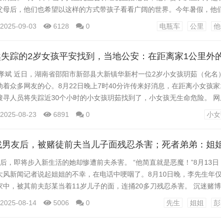
父母后，他们也希望以这样的方式带孩子看看广阔的世界。今年暑假，他们
历时17天、总行程约2000公里，于8月5日顺利抵达成都。 王先生介绍
2025-09-03
6128
0
电瓶车
公里
他
航约八九十公里。为了解决长途骑行的充电问题，他们配备了快充充电器
器慢充补电，中午休息吃饭时则用快充补电三四...
刘孝斌 近日，湖南省邵阳市新邵县大新镇华新村一位2岁小女孩玥茹（化名
着众多网友的心。8月22日晚上7时40分许传来好消息，在距离小女孩家
搜寻人员将失踪近30个小时的小女孩玥茹找到了，小女孩无生命危险。 
21日上午9时24分许，2岁小女孩玥茹还在家门口玩耍，9时30分许孩子
2025-08-23
6891
0
小女
见了。当时孩子身上穿着白色衣服，身高约1米。 8月23日早上，邵阳市
诉极目新闻记者，当时听说小女孩...
后，即将步入新生活的她却惨遭前夫杀害。 “他简直就是恶魔！”8月13
大风新闻记者说起姐姐的不幸，在电话中哽咽了。8月10日晚，李先生年仅
中，被其前夫彭某当着11岁儿子的面，连捅20多刀残忍杀害。 沉迷赌博
卖房还债 之后食言复赌再欠百万债务 李先生介绍，姐姐性格温良，之前
2025-08-14
5006
0
先生
姐姐
彭
前后，她和彭某通过相亲认识，之后结为夫妻。 “彭某是开挖掘机的，比我