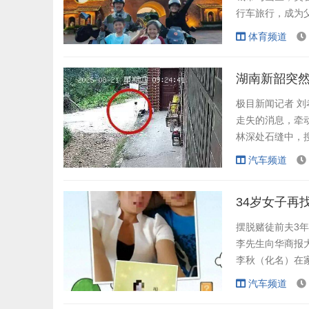
行车旅行，成为
从安徽阜阳出发，
体育频道
电瓶车，每辆续
店后使用原装充电
极目新闻记者 
走失的消息，牵动
林深处石缝中，
人信息显示，8月
汽车频道
回来发现孩子不
华新村一位村民告
摆脱赌徒前夫3年
李先生向华商报
李秋（化名）在家
下巨额赌债妻子
汽车频道
老师。2009年