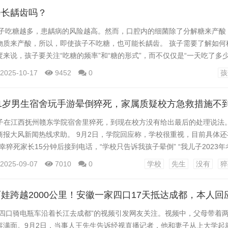
未成年人”原则出发，综合考虑刘小宝的身心...
会长龋齿吗？
孩子吃糖越多，患龋病的风险越高。然而，口腔内的细菌除了分解糖来产酸
物质来产酸，所以，即使孩子不吃糖，也可能长龋齿。 孩子需要了解如何
来说，孩子要关注“吃糖的频率”和“糖的形式”，而不仅仅是“一天吃了多少
摄入频率增加，患龋病的风险也在增加。通俗来说，同样量的糖，分多次
2025-10-17
9452
0
孩
境中，龋坏风险就会增加。 因此，建议孩子减少吃糖的次数，避免正餐之
，如饮料果汁等会迅速布满整个口腔，容易过量摄入...
儿子在江西抚州赣东学院宿舍里猝死，到现在校方没有给出最后的处理说法
商报大风新闻热线求助。 9月2日，学院回应称，学校很重视，目前具体还
不幸猝死家长15分钟后接到电话，“学校只告诉我孩子晕倒” “我儿子2023
系自动化专业，今年读大二。”陶先生称事发两个半月前，21岁儿子倾注
2025-09-07
7010
0
学校
先生
没有
猝
陶先生看到学校部分监控视频，“6月11日上午8点30分，他去教室上了两节课，
家四口骑电瓶车沿着长江去成都”的视频引发网友关注。视频中，父母带着
容满面。9月2日，当事人王先生告诉经视直播记者，他和妻子从上大学起