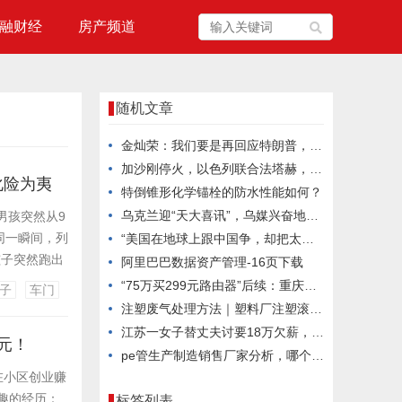
融财经
房产频道
随机文章
金灿荣：我们要是再回应特朗普，就显得小家子气了
加沙刚停火，以色列联合法塔赫，火速开辟新战场，中方提4个关键
化险为夷
特倒锥形化学锚栓的防水性能如何？
乌克兰迎“天大喜讯”，乌媒兴奋地发文：欧洲没理由不下场抗俄了
男孩突然从9
同一瞬间，列
“美国在地球上跟中国争，却把太空主导地位拱手让出”
孩子突然跑出
阿里巴巴数据资产管理-16页下载
在他冲向男
“75万买299元路由器”后续：重庆市纪委、财政局、教委联合介入调查
子
车门
3次列车长
注塑废气处理方法｜塑料厂注塑滚塑吹塑挤塑吸塑废气处理工艺
江苏一女子替丈夫讨要18万欠薪，匍匐在地抱住公司男子腿痛哭，当地派出所介入调查
0元！
pe管生产制造销售厂家分析，哪个厂家好对比一目了然
在小区创业赚
趣的经历：
标签列表