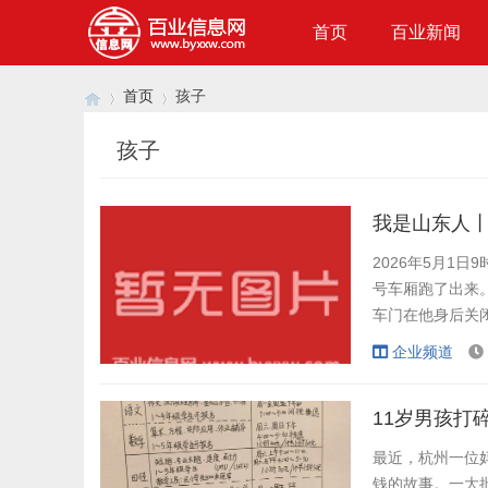
首页
百业新闻
首页
孩子
孩子
›
›
我是山东人
2026年5月1
号车厢跑了出来
车门在他身后关
来，我害怕孩子
企业频道
孩的同时，列车
取得联系，很快找
11岁男孩打
最近，杭州一位
钱的故事。一大