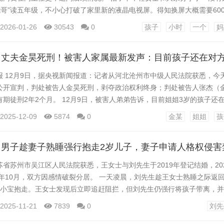
“尧哥”读五年级，不小心打破了家里新的液晶电视屏。得知换屏大概需要60
。 尧哥让妈妈帮忙把自己的“广告”发到小区业主群里，情真意切地道出自
2026-01-26
30543
0
孩子
小时
一个
妈
碎家中电视屏，一人做事一人当，所以出来筹钱修电视。以上是我列举出的
生面对小学生这种新方式进行一系列培...
报 12月9日，据央视新闻报道：记者从河北沧州市中级人民法院获悉，今
公开宣判，判处被告人金昊死刑，剥夺政治权利终身；判处被告人张杰（
期徒刑2年2个月。 12月9日，被害人弟弟告诉，目前姐姐3岁的孩子还
养权。 据警方通报，女子刘某某系钝性外力作用致颅脑损伤死亡，该名男
2025-12-09
5874
0
金某
姐姐
孩
案件正在异地侦办。 网传这是一起家暴致死案，刘某某长期遭遇家暴，直
认同“家暴”这一说法。受害者刘某某的弟弟刘刚...
省苏州市吴江区人民法院获悉，王女士与刘先生于2019年登记结婚，20
5年10月，双方因感情破裂分居。 一天凌晨，刘先生趁王女士熟睡之际返
刘小宝抱走。王女士发现后立即追赶阻拦，但刘先生仍强行将孩子带离，
沟通，刘先生始终拒绝将孩子送回。 王女士认为刘先生的行为已严重侵害
2025-11-21
7839
0
刘先
康造成威胁，遂向法院申请人格权侵害禁令，要求刘先生立即停止侵害、