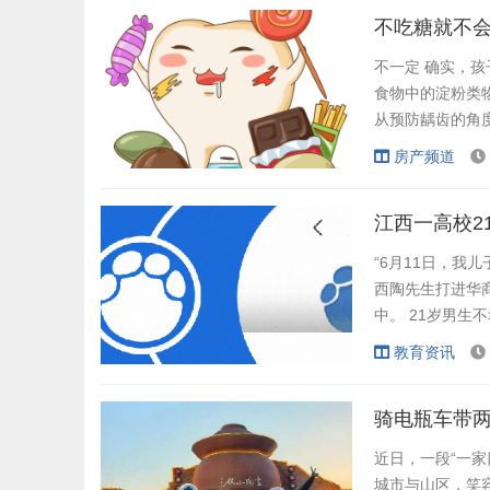
法院从“最有利于
不吃糖就不
不一定 确实，
食物中的淀粉类
从预防龋齿的角度
表明，随着糖的
房产频道
续存在于酸性环
零食；警惕液态糖
“6月11日，我
西陶先生打进华
中。 21岁男生
院，学的是机电
教育资讯
望。 展开全文 
近日，一段“一
城市与山区，笑