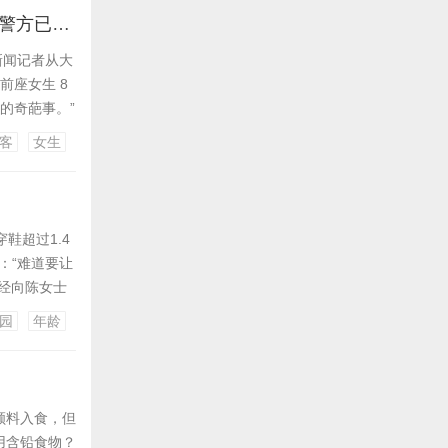
“他还是孩子，你就不能体谅他吗？”航班降落后疑因孩子顶座起冲突，警方已介入调查处理
新闻记者从大
前座女生 8
的奇葩事。”
孩。男孩也是
客
女生
了，女生被
鞋超过1.4
：“难道要让
经向陈女士
“儿童票究竟
园
年龄
纷，其实是
颜料入食，但
用含铅食物？