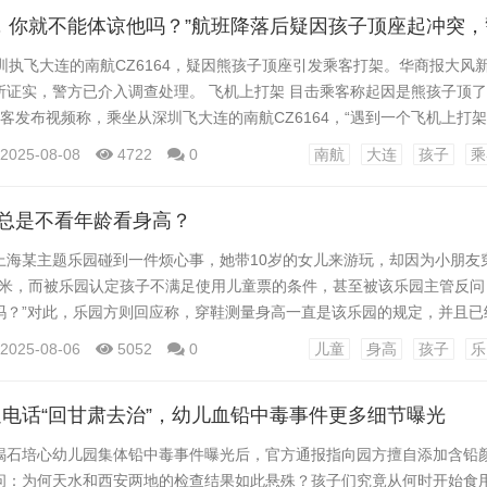
彭某结婚后，2014年李秋诞下一...
圳执飞大连的南航CZ6164，疑因熊孩子顶座引发乘客打架。华商报大风
证实，警方已介入调查处理。 飞机上打架 目击乘客称起因是熊孩子顶了
客发布视频称，乘坐从深圳飞大连的南航CZ6164，“遇到一个飞机上打架
坐飞机顶了前座位的人一路，前排女生也不是好惹的，多次警告后就骂男
2025-08-08
4722
0
南航
大连
孩子
乘
过故意撞前排女生，导致耳机都掉落不见了，“飞机降落后，就立刻打起来
趴下来了，嚷嚷着要报警。” 现场...
”总是不看年龄看身高？
上海某主题乐园碰到一件烦心事，她带10岁的女儿来游玩，却因为小朋友穿
.4米，而被乐园认定孩子不满足使用儿童票的条件，甚至被该乐园主管反问
吗？”对此，乐园方则回应称，穿鞋测量身高一直是该乐园的规定，并且已
 该乐园“导游手册”规定身高按穿鞋测量为准 这一事件再次引发公众对于
2025-08-06
5052
0
儿童
身高
孩子
乐
看身高”的争议，这不仅仅是一次消费者权益与商家内部规定碰撞而起的纠
构公共服务理念的滞后和僵化，以及对儿童...
电话“回甘肃去治”，幼儿血铅中毒事件更多细节曝光
褐石培心幼儿园集体铅中毒事件曝光后，官方通报指向园方擅自添加含铅
问：为何天水和西安两地的检查结果如此悬殊？孩子们究竟从何时开始食