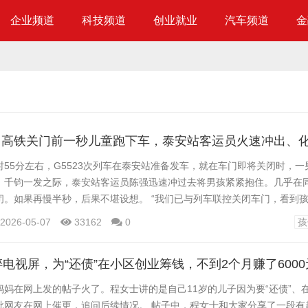
企业频道
科技频道
创业就业
汽车频道
金
丨高铁关门前一秒儿童跑下车，泰安站客运员火速冲出、
日9时55分左右，G5523次列车在泰安站准备发车，就在车门即将关闭时，一
。千钧一发之际，泰安站客运员陈强迅速冲过去将男孩紧紧抱住。几乎在
闭。如果再慢半秒，后果不堪设想。 “我们已与列车联控关闭车门，看到
发生危险，第一时间抱住了他。”回忆当时的情景，陈强仍心有余悸，几乎
2026-05-07
33162
0
孩
门关闭。他立即联系值班站长邹娴，将孩子抱回候车室。邹娴迅速与G552
到了孩子的母亲。原来，男孩和妈妈一起从...
碎电视屏，为“还债”在小区创业筹钱，不到2个月赚了600
妈妈在网上发的帖子火了。程女士讲的是自己11岁的儿子因为要“还债”、
批网友在网上催更，追问后续情况。 帖子中，程女士和大家分享了一段有