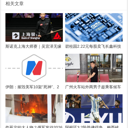
相关文章
斯诺克上海大师赛｜吴宜泽无缘
碧桂园2.22元每股卖飞长鑫科技
决赛，坦言练球时间减少
（现价54.65元），痛失470亿
伊朗：摧毁美军10架“死神”、2
广州火车站外两男子趁乘客候车
架重型直升机！伊前外长警告乌
睡着偷手机，被抓获！现场曝光
克兰：不要再向美国提供无人
机，否则总统官邸将成打击目标
炸死北约大人物？俄军发动2026
阿根廷3:2险胜佛得角，梅西破