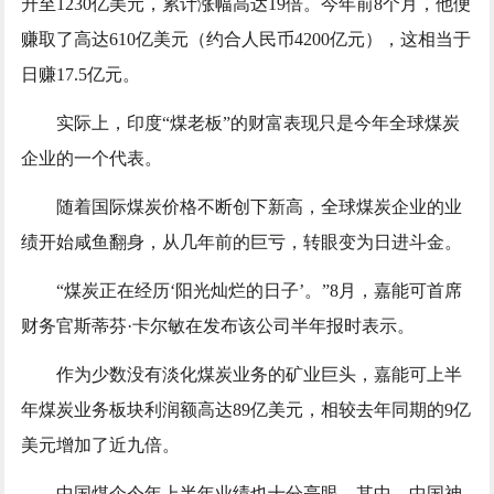
升至1230亿美元，累计涨幅高达19倍。今年前8个月，他便
赚取了高达610亿美元（约合人民币4200亿元），这相当于
日赚17.5亿元。
实际上，印度“煤老板”的财富表现只是今年全球煤炭
企业的一个代表。
随着国际煤炭价格不断创下新高，全球煤炭企业的业
绩开始咸鱼翻身，从几年前的巨亏，转眼变为日进斗金。
“煤炭正在经历‘阳光灿烂的日子’。”8月，嘉能可首席
财务官斯蒂芬·卡尔敏在发布该公司半年报时表示。
作为少数没有淡化煤炭业务的矿业巨头，嘉能可上半
年煤炭业务板块利润额高达89亿美元，相较去年同期的9亿
美元增加了近九倍。
中国煤企今年上半年业绩也十分亮眼。其中，中国神