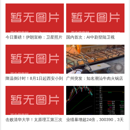
汽车内会面，几分钟里只能靠声
音交谈难辨真假
今日重磅！伊朗宣称：卫星照片
国内首次：AI中剧登陆卫视
证实成功摧毁美军3架F-35A！
特朗普被打的毫无招架之力
降温倒计时！8月1日起西安小到
广州突发：知名潮汕牛肉火锅店
中雨，陕西局地大到暴雨，气象
招牌掉落，砸中女店员！品牌回
预报→
应
击败清华大学！太原理工第三次
业绩暴增超24倍，300390，3天
荣获CUBAL冠军
跌近32%！这些回调股被盯上