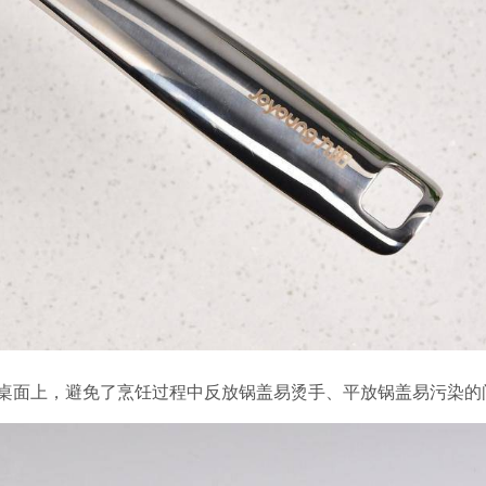
桌面上，避免了烹饪过程中反放锅盖易烫手、平放锅盖易污染的