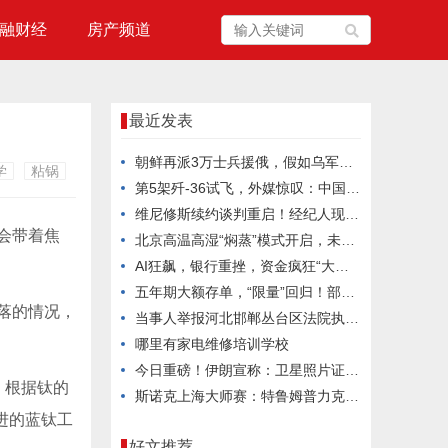
融财经
房产频道
最近发表
朝鲜再派3万士兵援俄，假如乌军重创他们，金正恩会向乌克兰宣战吗？
学
粘锅
第5架歼-36试飞，外媒惊叹：中国六代机2030年服役稳了？
维尼修斯续约谈判重启！经纪人现身巴尔德贝巴斯引发关注
会带着焦
北京高温高湿“焖蒸”模式开启，未来三天注意防暑
AI狂飙，银行重挫，资金疯狂“大挪移”
五年期大额存单，“限量”回归！部分银行已售罄
落的情况，
当事人举报河北邯郸丛台区法院执行局长低俗骚扰并索贿，官方通报：不当言论通话录音确系其本人，已停职处理
哪里有家电维修培训学校
今日重磅！伊朗宣称：卫星照片证实成功摧毁美军3架F-35A！特朗普被打的毫无招架之力
，根据钛的
斯诺克上海大师赛：特鲁姆普力克威尔逊夺冠
进的蓝钛工
好文推荐