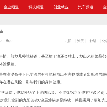
企业频道
科技频道
创业就业
汽车频道
金
验
43
0
九阳
涂层
炒锅
化
事情。煎炒几秒就粘锅，甚至放了油还会粘上，炒出来的菜品都
体验极差。
是在高温条件下化学涂层有可能释放出有害物质或者出现涂层脱
存在潜在风险，影响我们的身体健康。
化学涂层，也就杜绝了上述的风险。不过钛锅之间也有很多区别
而这次我们拿到的九阳蓝钛0涂层炒锅则是纯钛，并且采用了更加先