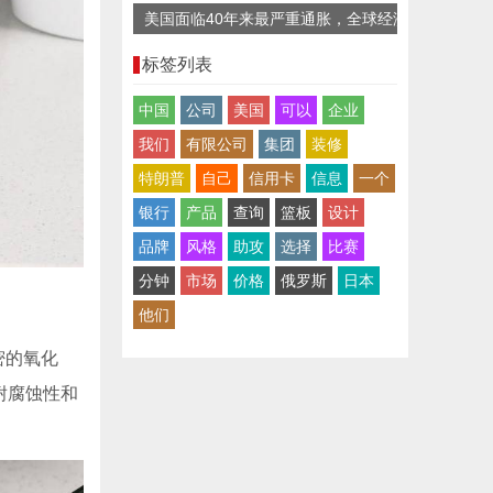
美国面临40年来最严重通胀，全球经济
复苏迎“逆风”
标签列表
中国
公司
美国
可以
企业
我们
有限公司
集团
装修
特朗普
自己
信用卡
信息
一个
银行
产品
查询
篮板
设计
品牌
风格
助攻
选择
比赛
分钟
市场
价格
俄罗斯
日本
他们
密的氧化
耐腐蚀性和