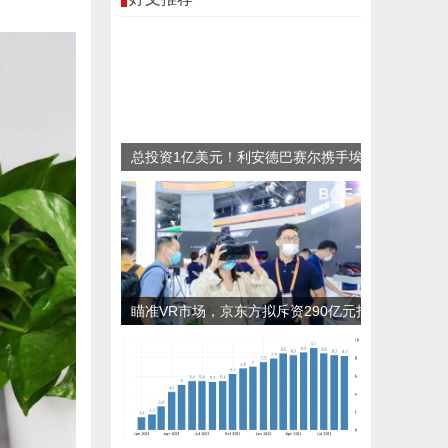
总投资1亿美元！利安德巴赛尔携手埃
克森美孚等公司共同推进首家新型塑料
加工厂
瞄准VR市场，京东方拟斥资290亿元投
建LTPO显示产线