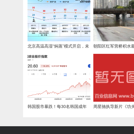
北京高温高湿“焖蒸”模式开启，未
朝阳区红军营桥积水最
来三天注意防暑
米，道路已恢复通行
韩国股市暴跌！每30名韩国成年
周星驰执导新片《功
人就有1人被追保，强平率从2.1%
定档7月11日上映 张
飙至10%
巴、张艺兴领衔主演