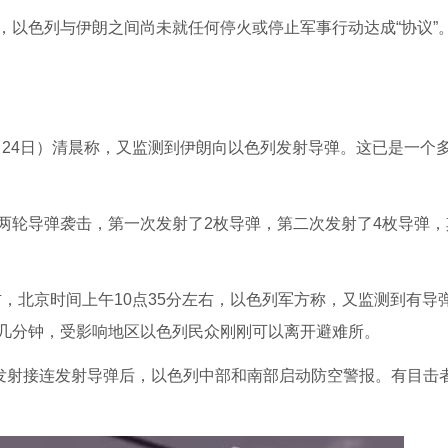
，以色列与伊朗之间尚未就任何停火或停止军事行动达成“协议”
月24日）清晨称，又监测到伊朗向以色列发射导弹。这已是一个
两轮导弹袭击，第一次发射了2枚导弹，第二次发射了4枚导弹，
右，北京时间上午10点35分左右，以色列军方称，又监测到有导
几分钟，受影响地区以色列民众刚刚可以离开避难所。
列发射接连发射导弹后，以色列中部和南部启动防空警报。有目击