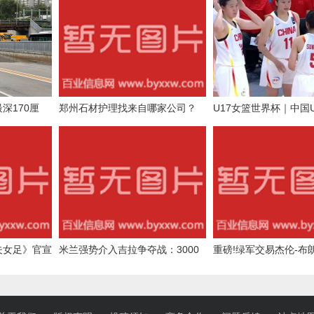
深170厘
郑州石材护理找来自哪家公司？
U17女篮世界杯｜中国U
分之差惜败加拿大无缘
夫女足》官宣
米兰强势介入吉拉争夺战：3000
重磅!绿军交易杰伦-布朗
小斐、迪丽热
万欧元的博弈与潜在影响
得到乔治+2首轮+2次轮