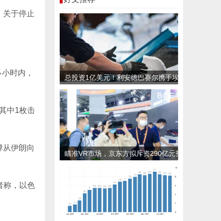
。关于停止
多小时内，
总投资1亿美元！利安德巴赛尔携手埃
克森美孚等公司共同推进首家新型塑料
加工厂
其中1枚击
弹从伊朗向
瞄准VR市场，京东方拟斥资290亿元投
建LTPO显示产线
者称，以色