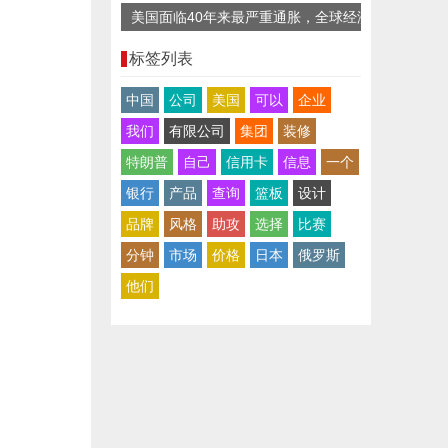
美国面临40年来最严重通胀，全球经济
复苏迎“逆风”
标签列表
中国
公司
美国
可以
企业
我们
有限公司
集团
装修
特朗普
自己
信用卡
信息
一个
银行
产品
查询
篮板
设计
品牌
风格
助攻
选择
比赛
分钟
市场
价格
日本
俄罗斯
他们