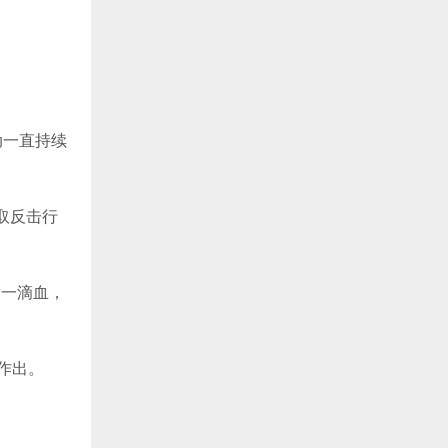
动一直持续
取反击行
后一滴血，
作出。