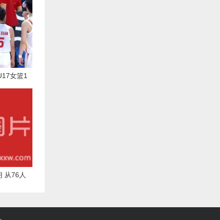
17女篮1
四强
 从76人