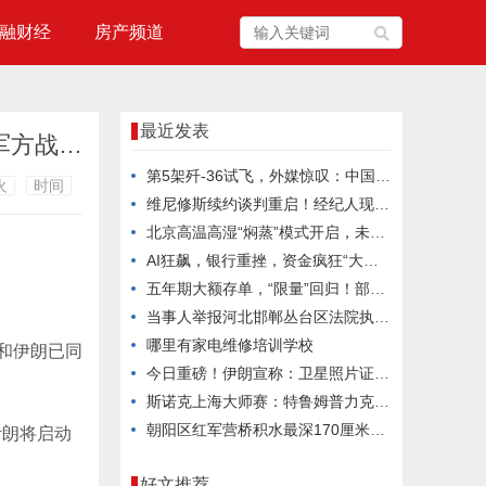
融财经
房产频道
最近发表
伊朗和以色列宣布正式停火！此前伊朗一个多小时向以发射三轮导弹，伊外长感谢军方战斗到“最后一刻”
第5架歼-36试飞，外媒惊叹：中国六代机2030年服役稳了？
火
时间
维尼修斯续约谈判重启！经纪人现身巴尔德贝巴斯引发关注
北京高温高湿“焖蒸”模式开启，未来三天注意防暑
AI狂飙，银行重挫，资金疯狂“大挪移”
五年期大额存单，“限量”回归！部分银行已售罄
当事人举报河北邯郸丛台区法院执行局长低俗骚扰并索贿，官方通报：不当言论通话录音确系其本人，已停职处理
哪里有家电维修培训学校
列和伊朗已同
今日重磅！伊朗宣称：卫星照片证实成功摧毁美军3架F-35A！特朗普被打的毫无招架之力
斯诺克上海大师赛：特鲁姆普力克威尔逊夺冠
朝阳区红军营桥积水最深170厘米，道路已恢复通行
伊朗将启动
好文推荐