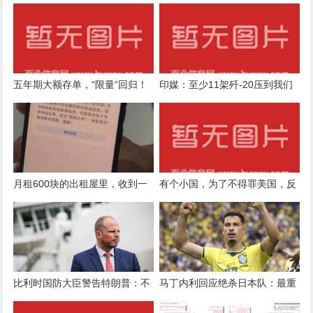
五年期大额存单，“限量”回归！
印媒：至少11架歼-20压到我们
部分银行已售罄
家门口，对印度空军构成压倒性
优势！
月租600块的出租屋里，收到一
有个小国，为了不得罪美国，反
条北大录取短信丨封面头条
复去得罪中国，现在怎么求都没
用了
比利时国防大臣警告特朗普：不
马丁内利回应绝杀日本队：最重
准再骚扰“女王”梅洛尼
要的是帮助球队