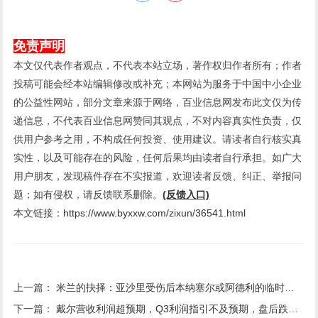
免责声明
本文仅代表作者观点，不代表本站立场，著作权归作者所有；作者
投稿可能会经本站编辑修改或补充；本网站为服务于中国中小企业
的公益性网站，部分文章来源于网络，百业信息网发布此文仅为传
递信息，不代表百业信息网赞同其观点，不对内容真实性负责，仅
供用户参考之用，不构成任何投资、使用建议。请读者自行核实真
实性，以及可能存在的风险，任何后果均由读者自行承担。如广大
用户朋友，发现稿件存在不实报道，欢迎读者反馈、纠正、举报问
题；如有侵权，请反馈联系删除。
(反馈入口)
本文链接：
https://www.byxxw.com/zixun/36541.html
上一篇：
米兰的抉择：亚沙里受伤后本纳塞尔或阿德利的临时启用前景
下一篇：
戴尔营收利润超预期，Q3利润指引不及预期，盘后跌超4.6% | 财报见闻