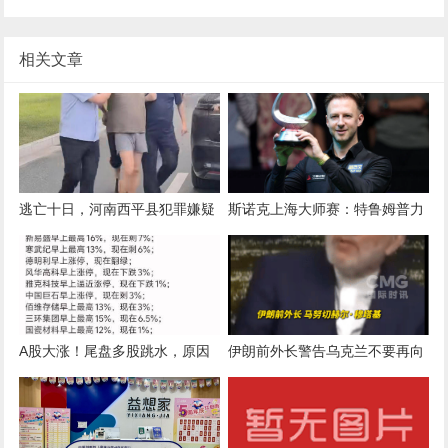
相关文章
逃亡十日，河南西平县犯罪嫌疑
斯诺克上海大师赛：特鲁姆普力
人夏某钢被抓获 曾有人造谣被行
克威尔逊夺冠
政处罚
A股大涨！尾盘多股跳水，原因
伊朗前外长警告乌克兰不要再向
不找了
美提供无人机：否则泽连斯基官
邸“将成为合法打击目标”