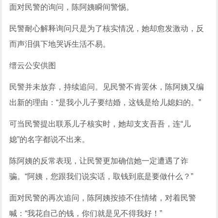
面对民警的询问，陈阿姨瞬间警惕。
民警耐心解释询问只是为了核实情况，她却愈发激动，反
而声泪俱下地哭诉生活不易。
缙云公安供图
民警并未放弃，持续追问。见民警不肯罢休，陈阿姨又编
出新的理由：“是我小儿子要结婚，这钱是给儿媳妇的。”
可当民警提出联系儿子核实时，她却支支吾吾，连“儿
媳”的名字都说不出来。
陈阿姨的反常表现，让民警更加确信她一定遭遇了诈
骗。“阿姨，您跟我们说实话，取钱到底是要做什么？”
面对民警的再次追问，陈阿姨按捺不住情绪，对着民警
喊：“我花自己的钱，你们就是见不得我好！”