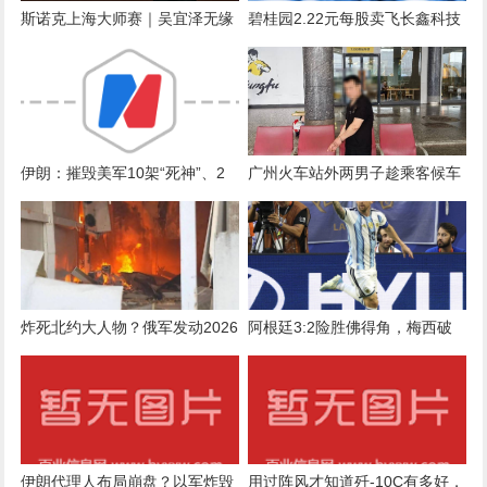
斯诺克上海大师赛｜吴宜泽无缘
碧桂园2.22元每股卖飞长鑫科技
决赛，坦言练球时间减少
（现价54.65元），痛失470亿
伊朗：摧毁美军10架“死神”、2
广州火车站外两男子趁乘客候车
架重型直升机！伊前外长警告乌
睡着偷手机，被抓获！现场曝光
克兰：不要再向美国提供无人
机，否则总统官邸将成打击目标
炸死北约大人物？俄军发动2026
阿根廷3:2险胜佛得角，梅西破
年最猛空袭，基辅五星酒店陷入
门，沃齐尼亚上演封神之战
火海
伊朗代理人布局崩盘？以军炸毁
用过阵风才知道歼-10C有多好，