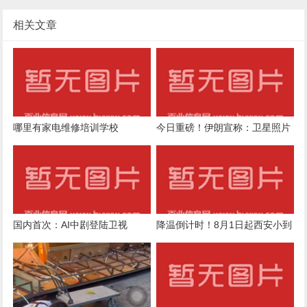
相关文章
哪里有家电维修培训学校
今日重磅！伊朗宣称：卫星照片
证实成功摧毁美军3架F-35A！
特朗普被打的毫无招架之力
国内首次：AI中剧登陆卫视
降温倒计时！8月1日起西安小到
中雨，陕西局地大到暴雨，气象
预报→