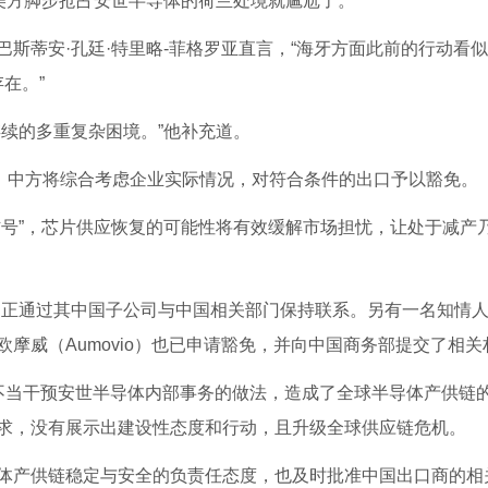
随美方脚步抢占安世半导体的荷兰处境就尴尬了。
斯蒂安·孔廷·特里略-菲格罗亚直言，“海牙方面此前的行动看
在。”
续的多重复杂困境。”他补充道。
国，中方将综合考虑企业实际情况，对符合条件的出口予以豁免。
信号”，芯片供应恢复的可能性将有效缓解市场担忧，让处于减产
，正通过其中国子公司与中国相关部门保持联系。另有一名知情
摩威（Aumovio）也已申请豁免，并向中国商务部提交了相关
不当干预安世半导体内部事务的做法，造成了全球半导体产供链
求，没有展示出建设性态度和行动，且升级全球供应链危机。
体产供链稳定与安全的负责任态度，也及时批准中国出口商的相