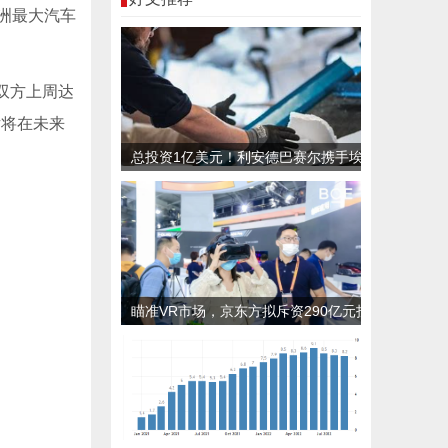
洲最大汽车
双方上周达
片将在未来
总投资1亿美元！利安德巴赛尔携手埃
克森美孚等公司共同推进首家新型塑料
加工厂
瞄准VR市场，京东方拟斥资290亿元投
建LTPO显示产线