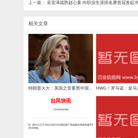
上一篇：
吴宜泽战胜赵心童 向职业生涯排名赛首冠发起
相关文章
特朗普火大：美国之音要黑中国，
HWG！罗马诺：皇马激
怎么“夸上了”，得改
欧解约条款签下埃斯