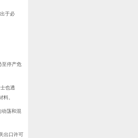
似出于必
乃至停产危
人士也透
材料。
的动荡和混
关出口许可