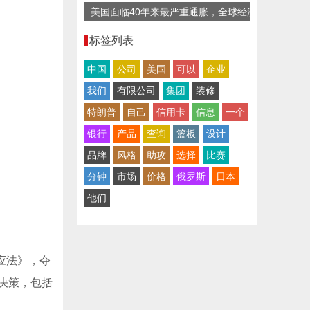
美国面临40年来最严重通胀，全球经济
复苏迎“逆风”
标签列表
中国
公司
美国
可以
企业
我们
有限公司
集团
装修
特朗普
自己
信用卡
信息
一个
银行
产品
查询
篮板
设计
品牌
风格
助攻
选择
比赛
分钟
市场
价格
俄罗斯
日本
他们
应法》，夺
决策，包括