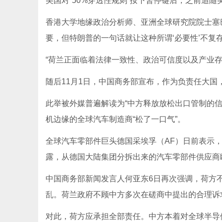
美国对“50%穿透性规则”按下暂停键后，之前追
香港大学地缘政治分析师、亚洲全球研究院院士塞巴
要，但特朗普的一句话就让这种所谓‘必要性’不复存
“荷兰正面临着法律一致性、政治可信度以及产业存
随后11月1日，中国商务部宣布，作为负责任大
此举被外媒普遍解读为“中方释放放松出口管制的
机边缘的全球汽车制造商“松了一口气”。
全球汽车零部件巨头德国采埃孚（AF）日前表示
露，从德国大陆集团分拆出来的汽车零部件供应商欧
中国商务部新闻发言人何亚东6日再次强调，荷方
乱。荷兰政府不顾中方多次在磋商中提出的合理诉
对此，荷方应承担全部责任。中方本着对全球半导