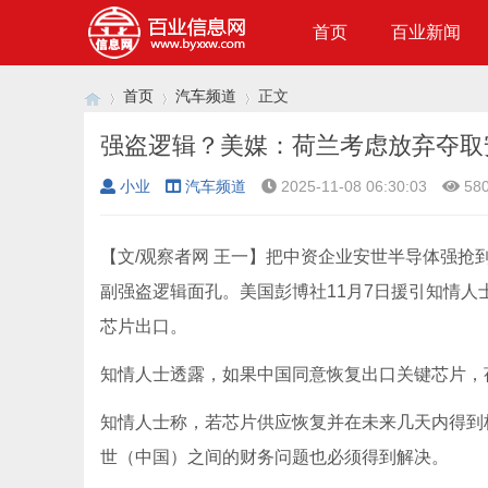
首页
百业新闻
首页
汽车频道
正文
强盗逻辑？美媒：荷兰考虑放弃夺取
小业
汽车频道
2025-11-08 06:30:03
58
›
›
›
【文/观察者网 王一】把中资企业安世半导体强
副强盗逻辑面孔。美国彭博社11月7日援引知情
芯片出口。
知情人士透露，如果中国同意恢复出口关键芯片，
知情人士称，若芯片供应恢复并在未来几天内得到
世（中国）之间的财务问题也必须得到解决。