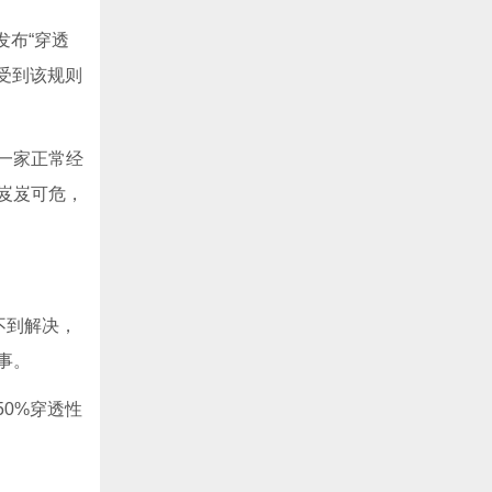
发布“穿透
受到该规则
一家正常经
岌岌可危，
不到解决，
事。
50%穿透性