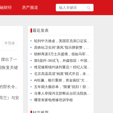
融财经
房产频道
最近发表
轮到中方掀桌，美国官员亲口证实：中国报复手段变强，单挑打不过
半导体
高铁站卫生间“唐风”指示牌获赞，真正动人的文化表达多朴素克制
朝鲜再派3万士兵援俄，假如乌军重创他们，金正恩会向乌克兰宣战吗？
，摆出了一
第5架歼-36试飞，外媒惊叹：中国六代机2030年服役稳了？
维尼修斯续约谈判重启！经纪人现身巴尔德贝巴斯引发关注
国恢复关键
北京高温高湿“焖蒸”模式开启，未来三天注意防暑
AI狂飙，银行重挫，资金疯狂“大挪移”
的部长令。
五年期大额存单，“限量”回归！部分银行已售罄
当事人举报河北邯郸丛台区法院执行局长低俗骚扰并索贿，官方通报：不当言论通话录音确系其本人，已停职处理
荷兰）与安
哪里有家电维修培训学校
好文推荐