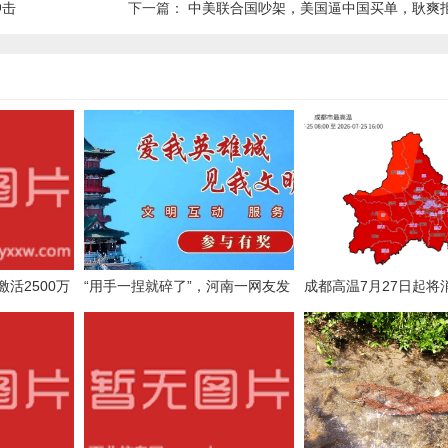
冲击
下一篇：
中美联合国吵架，美国逼中国买单，耿爽拒绝接受，点名
活2500万
“用手一捏就碎了”，河南一网友发
成都高温7月27日起将
皮，今天体检
现郑州沿河护栏挂的救生设备被晒
迎来降雨时段
老化；水利部门：已更换，并对
22个闸坝进行了全面排查