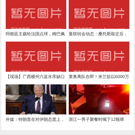
被困人员从楼顶坠落，“很揪
心”，工人基本是外地中年人；
一攀岩爱好者徒手爬楼，连救3
人
阿根廷主裁给法国点球，姆巴佩
曼联转会动态：桑托斯敲定后，
罚丢；法国主裁给阿根廷点球，
埃德松体检结果将决定4500万欧
梅西罚丢：VAR争议与战术解读
元签约命运
【现场】广西横州六蓝水库缺口
莱奥离队在即！米兰欲以6000万
千余村民被困山上：有婴儿发
高价出售，未来成疑！
烧，老人被蛇咬
外媒：特朗普在对伊朗态度上，
浙江一男子聚餐时喝下12瓶啤
已跨过美国“三条红线”
酒，觉得“意识清醒”，结果凌晨