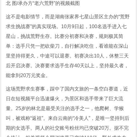
北 图/承办方“老六荒野”的视频截图
这不是电影情节，而是湖南张家界七星山景区主办的“荒野
求生挑战赛”的真实现场。10月9日起，100名选手进入七
星山，挑战荒野生存。比赛分初赛和决赛，规则极其简
单：选手只凭一把砍柴刀，自行解决吃住，看谁能在深山
里坚持得更久，中途可以退赛。初赛决出10人，休整三天
后开启决赛。决赛要求选手生存40天以上，坚持最久者，
能拿到20万元奖金。
这场荒野求生赛事，踩中了国内文旅的一条空白赛道，近
日在短视频平台迅速爆火，为景区和选手带来了巨大流
量。25岁的林北是最受关注的选手之一，他爬树、学猴
叫，被戏称“返祖”。来自云南的“冷美人”，是唯一坚持到后
期的女选手。两人的社交账号粉丝均已突破20万。据不完