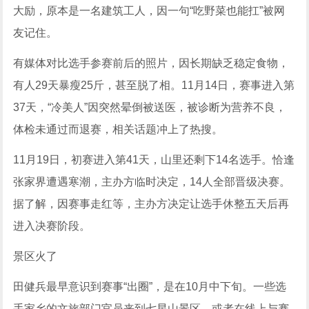
大励，原本是一名建筑工人，因一句“吃野菜也能扛”被网
友记住。
有媒体对比选手参赛前后的照片，因长期缺乏稳定食物，
有人29天暴瘦25斤，甚至脱了相。11月14日，赛事进入第
37天，“冷美人”因突然晕倒被送医，被诊断为营养不良，
体检未通过而退赛，相关话题冲上了热搜。
11月19日，初赛进入第41天，山里还剩下14名选手。恰逢
张家界遭遇寒潮，主办方临时决定，14人全部晋级决赛。
据了解，因赛事走红等，主办方决定让选手休整五天后再
进入决赛阶段。
景区火了
田健兵最早意识到赛事“出圈”，是在10月中下旬。一些选
手家乡的文旅部门官员来到七星山景区，或者在线上与赛