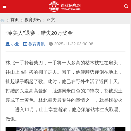
首页
教育资讯
正文
“冷美人”退赛，错失20万奖金
小业
教育资讯
2025-11-22 03:30:08
›
›
›
林北一手拎着柴刀，一手将一人多高的枯木枝扛在肩头，
往山上临时搭的棚子走去。累了，他便顺势仰倒在地上，
扯起嗓子唱起了歌。此时，他已在野外生活了近四十天。
打结的头发高高耸起，脸连同米白色的冲锋衣，都被泥土
裹成了土黄色。林北每天最专注的事情之一，就是找柴火
——进入11月，山上寒意渐浓，他必须靠钻木生火取暖、
做饭。