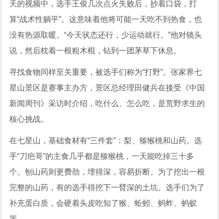
天的视频中，选手王俊几次点火失败后，抄着口袋，打
算“战术性躺平”。这意味着他将可能一天吃不到热食，也
没有热源取暖。“今天状态还行，少运动就行。”他对镜头
说，然后枕着一根粗木棍，钻到一团茅草下休息。
寻找食物同样至关重要，被选手们称为“打野”。张家界七
星山景区是赛事主办方，景区总经理田健兵在接受《中国
新闻周刊》采访时介绍，吃什么、怎么吃，是荒野求生的
核心挑战。
在七星山，基础食材有“三件套”：梨、猕猴桃和山药。选
手“刀疤哥”的主食几乎都是猕猴桃，一天能吃掉三十多
个。刨山药则更费劲，埋得深，容易折断。为了挖出一根
完整的山药，有的选手得挖下一臂深的土坑。选手们为了
补充蛋白质，会硬着头皮吃知了猴、蚯蚓、蚂蚱、蚂蚁
等。