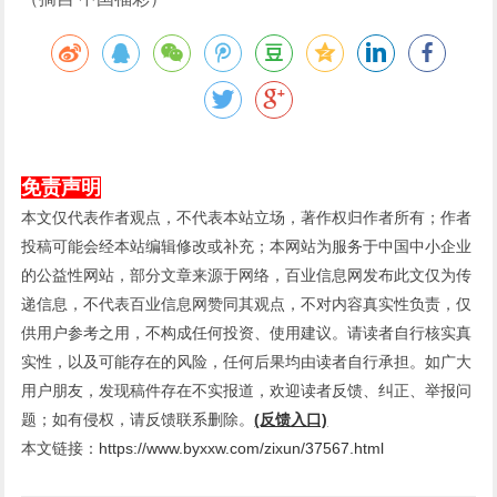
免责声明
本文仅代表作者观点，不代表本站立场，著作权归作者所有；作者
投稿可能会经本站编辑修改或补充；本网站为服务于中国中小企业
的公益性网站，部分文章来源于网络，百业信息网发布此文仅为传
递信息，不代表百业信息网赞同其观点，不对内容真实性负责，仅
供用户参考之用，不构成任何投资、使用建议。请读者自行核实真
实性，以及可能存在的风险，任何后果均由读者自行承担。如广大
用户朋友，发现稿件存在不实报道，欢迎读者反馈、纠正、举报问
题；如有侵权，请反馈联系删除。
(反馈入口)
本文链接：
https://www.byxxw.com/zixun/37567.html