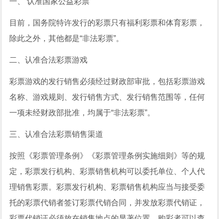
一、 认准国家公益彩票
目前，国务院特许发行的彩票只有福利彩票和体育彩票，
除此之外，其他都是“非法彩票”。
二、认准合法彩票游戏
彩票游戏的发行销售必须经过财政部审批，包括彩票游戏
名称、游戏规则、发行销售方式、发行销售范围等，任何
一项未经财政部批准，均属于“非法彩票”。
三、认准合法彩票销售渠道
按照《彩票管理条例》《彩票管理条例实施细则》等的规
定，彩票发行机构、彩票销售机构可以委托单位、个人代
理销售彩票。彩票发行机构、彩票销售机构应当与接受委
托的彩票代销者签订彩票代销合同，并发放彩票代销证，
彩票代销证必须放在销售地点的显著位置。购彩者可以查