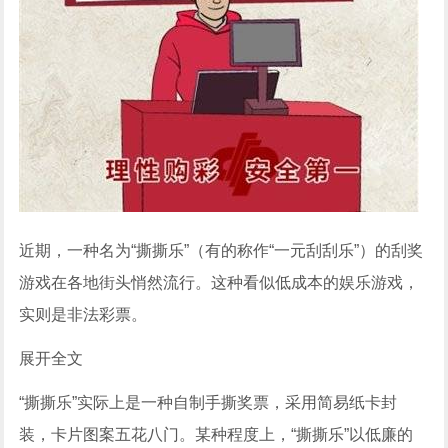
近期，一种名为“撕撕乐”（有的称作“一元刮刮乐”）的刮奖
游戏在各地街头悄然流行。这种看似低成本的娱乐游戏，
实则是非法彩票。
展开全文
“撕撕乐”实际上是一种自制手撕奖票，采用简易纸卡封
装，卡片图案五花八门。某种程度上，“撕撕乐”以低廉的