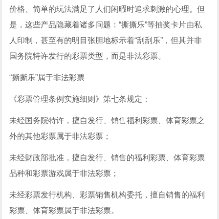
价格、简单的玩法满足了人们闲暇时追求刺激的心理。但
是，这些产品隐藏着诸多问题：“撕撕乐”等抽奖卡片由私
人印制，甚至有的明目张胆地标示着“刮刮乐”，但其并非
国务院特许发行的彩票类型，而是非法彩票。
“撕撕乐”属于非法彩票
《彩票管理条例实施细则》第七条规定：
未经国务院特许，擅自发行、销售福利彩票、体育彩票之
外的其他彩票属于非法彩票；
未经财政部批准，擅自发行、销售的福利彩票、体育彩票
品种和彩票游戏属于非法彩票；
未经彩票发行机构、彩票销售机构委托，擅自销售的福利
彩票、体育彩票属于非法彩票。