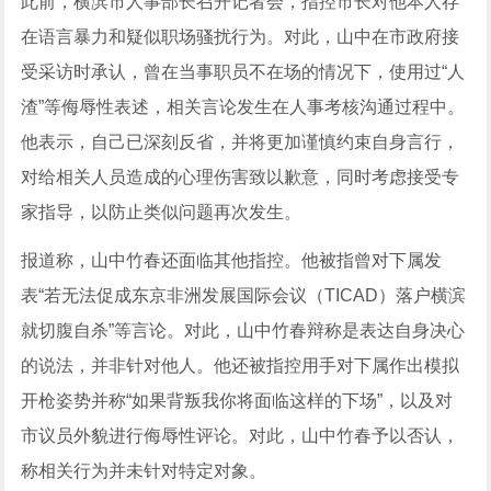
此前，横滨市人事部长召开记者会，指控市长对他本人存
在语言暴力和疑似职场骚扰行为。对此，山中在市政府接
受采访时承认，曾在当事职员不在场的情况下，使用过“人
渣”等侮辱性表述，相关言论发生在人事考核沟通过程中。
他表示，自己已深刻反省，并将更加谨慎约束自身言行，
对给相关人员造成的心理伤害致以歉意，同时考虑接受专
家指导，以防止类似问题再次发生。
报道称，山中竹春还面临其他指控。他被指曾对下属发
表“若无法促成东京非洲发展国际会议（TICAD）落户横滨
就切腹自杀”等言论。对此，山中竹春辩称是表达自身决心
的说法，并非针对他人。他还被指控用手对下属作出模拟
开枪姿势并称“如果背叛我你将面临这样的下场”，以及对
市议员外貌进行侮辱性评论。对此，山中竹春予以否认，
称相关行为并未针对特定对象。