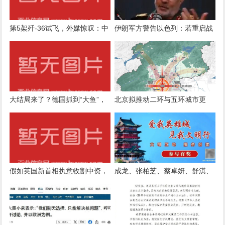
第5架歼-36试飞，外媒惊叹：中
伊朗军方警告以色列：若重启战
国六代机2030年服役稳了？
争将“承受严重后果”
大结局来了？德国抓到“大鱼”，
北京拟推动二环与五环城市更
真相逐渐水落石出，泽连斯基改
新，国土空间近期规划草案征求
口
意见
假如英国新首相执意收割中资，
成龙、张柏芝、蔡卓妍、舒淇、
我们下一步该怎么办？
陈妍希、莫文蔚、霍汶希、严屹
宽、此沙等艺人悼念谢贤