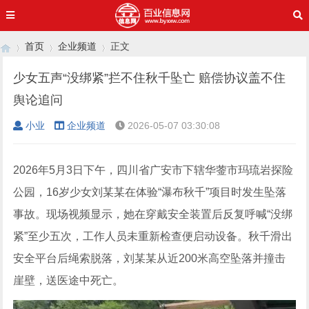
首页
企业频道
正文
少女五声“没绑紧”拦不住秋千坠亡 赔偿协议盖不住
舆论追问
›
›
›
小业
企业频道
2026-05-07 03:30:08
2026年5月3日下午，四川省广安市下辖华蓥市玛琉岩探险
公园，16岁少女刘某某在体验“瀑布秋千”项目时发生坠落
事故。现场视频显示，她在穿戴安全装置后反复呼喊“没绑
紧”至少五次，工作人员未重新检查便启动设备。秋千滑出
安全平台后绳索脱落，刘某某从近200米高空坠落并撞击
崖壁，送医途中死亡。