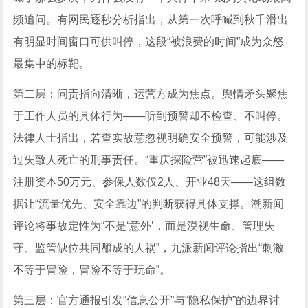
频追问。有网民逐秒分析指出，从第一次呼喊到秋千滑出
有明显时间窗口可供叫停，这段“被浪费的时间”成为众怒
最集中的标靶。
第二层：问责指向清晰，运营方成为焦点。舆情矛头聚焦
于工作人员的具体行为——听到预警却不检查、不叫停。
法律人士指出，若查实故意忽视明确安全预警，可能涉及
过失致人死亡的刑事责任。“重庆探险营”被迅速起底——
注册资本50万元、参保人数仅2人、开业48天——这组数
据让“流量优先、安全靠边”的判断获得具体支撑。潮新闻
评论将事故定性为“不是‘意外’，而是漠视生命、管理失
守、监管缺位共同酿成的人祸”，九派新闻评论指出“刺激
不等于冒险，冒险不等于玩命”。
第三层：官方通报引发“信息公开”与“隐私保护”的边界讨