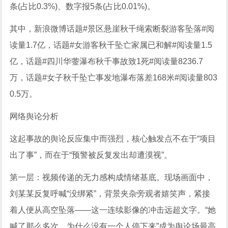
条(占比0.3%)、数字报5条(占比0.01%)。
其中，新浪微博话题#景区悬崖秋千绳索断裂游客坠落#阅
读量1.7亿，话题#女游客秋千坠亡家属已和解#阅读量1.5
亿，话题#四川华蓥瀑布秋千事故致1死#阅读量8236.7
万，话题#女子秋千坠亡事发地瀑布落差168米#阅读量803
0.5万。
网络舆论分析
这起事故的舆论反应集中而强烈，核心触发点不在于“项目
出了事”，而在于“预警被反复发出却遭漠视”。
第一层：视频传递的无力感构成情绪基底。现场画面中，
刘某某反复呼喊“没绑紧”，背景夹杂旁观者嬉笑声，紧接
着人便从高空坠落——这一连续影像的冲击远超文字。“她
喊了那么多次，为什么没有一个人停下来”成为舆论场最高