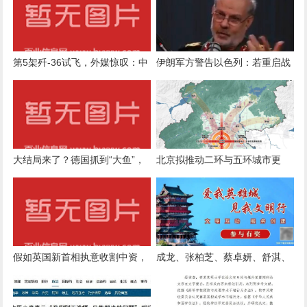
第5架歼-36试飞，外媒惊叹：中
伊朗军方警告以色列：若重启战
国六代机2030年服役稳了？
争将“承受严重后果”
大结局来了？德国抓到“大鱼”，
北京拟推动二环与五环城市更
真相逐渐水落石出，泽连斯基改
新，国土空间近期规划草案征求
口
意见
假如英国新首相执意收割中资，
成龙、张柏芝、蔡卓妍、舒淇、
我们下一步该怎么办？
陈妍希、莫文蔚、霍汶希、严屹
宽、此沙等艺人悼念谢贤