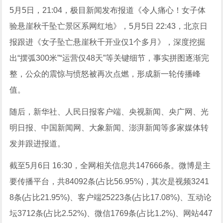
5月5日，21:04，极目新闻发布报道《令人痛心！女子体
验悬崖秋千坠亡景区系网红地》，5月5日 22:43，北京日
报跟进《女子坠亡悬崖秋千开业仅1个多月》，深度挖掘
出“摆弧300米”“运营仅48天”等关键细节，事实拼图逐渐完
整，公众的震惊与愤怒被再次点燃，形成新一轮传播峰
值。
随后，新华社、人民日报客户端、央视新闻、央广网、光
明日报、中国新闻网、大象新闻、澎湃新闻等多家媒体转
发并跟进报道。
截至5月6日 16:30，全网相关信息共147666条。微博是主
要传播平台，共84092条(占比56.95%)，其次是视频3241
8条(占比21.95%)、客户端25223条(占比17.08%)、互动论
坛3712条(占比2.52%)、微信1769条(占比1.2%)、网站447