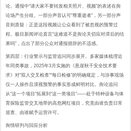
论。通报中“请大家不要转发相关照片、视频”的表述在舆
论场产生分歧。一部分声音认可“尊重逝者”，另一部分声
音则质疑：正是这段视频让公众看到了被忽视的预警过
程。极目新闻评论直言“这难道不是舆论关切应对滞后的结
果吗”，点出了部分公众对通报措辞的不适感。
第四层：行业警示与监管追问同步展开。多家媒体梳理近
年同类事故，2025年3月实施的《悬崖秋千安全技术要
求》对“双人交叉检查”“每日检修”的明确规定，与涉事现场
仅一人操作且漠视预警的事实形成鲜明对比。舆论追问
从“这一个项目”拓展到“这一类项目”——处于特种设备与体
育探险监管交叉地带的高危网红项目，究竟由谁负责日常
巡查、由谁赋予运营许可。
舆情研判与回应分析