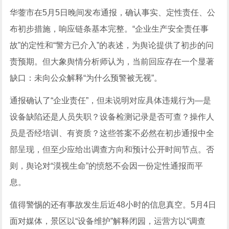
华蓥市在5月5日晚间发布通报，确认事实、定性责任、公
布初步措施，响应链条基本完整。“企业生产安全责任事
故”的定性和“警方已介入”的表述，为舆论提供了初步的问
责预期。但大象舆情分析师认为，当前回应存在一个显著
缺口：未向公众解释“为什么预警被无视”。
通报确认了“企业责任”，但未说明对应具体违规行为—是
设备缺陷还是人员失职？设备检测记录是否可查？操作人
员是否经培训、有资质？这些答案不必然在初步通报中全
部呈现，但至少应给出调查方向和预计公开时间节点。否
则，舆论对“漠视生命”的愤怒不会因一份定性通报而平
息。
值得警惕的还有事故发生后近48小时的信息真空。5月4日
面对媒体，景区以“设备维护”解释闭园，运营方以“调查