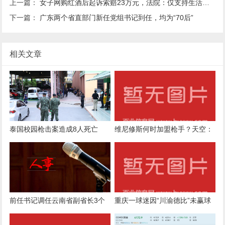
上一篇：
女子网购红酒后起诉索赔23万元，法院：仅支持生活所需部分十倍赔偿
下一篇：
广东两个省直部门新任党组书记到任，均为“70后”
相关文章
泰国校园枪击案造成8人死亡
维尼修斯何时加盟枪手？天空：
皇马无意出售他，相信他会续约
前任书记调任云南省副省长3个
重庆一球迷因“川渝德比”未赢球
月后，安徽马鞍山迎来新市委书
挑战从成都走到铜梁，当事人：