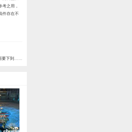
参考之用，
稿件存在不
雨要下到……