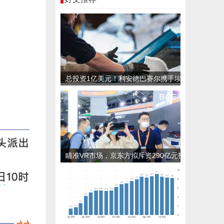
总投资1亿美元！利安德巴赛尔携手埃
克森美孚等公司共同推进首家新型塑料
加工厂
瞄准VR市场，京东方拟斥资290亿元投
建LTPO显示产线