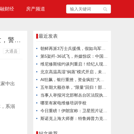
融财经
房产频道
最近发表
官方通报“17岁高中女生凌晨外出复印试卷失联”：在下游河道内发现其遗体，系溺亡，警方已排除刑事案件
朝鲜再派3万士兵援俄，假如乌军重创他们，金正恩会向乌克兰宣战吗？
大通县
第5架歼-36试飞，外媒惊叹：中国六代机2030年服役稳了？
维尼修斯续约谈判重启！经纪人现身巴尔德贝巴斯引发关注
北京高温高湿“焖蒸”模式开启，未来三天注意防暑
AI狂飙，银行重挫，资金疯狂“大挪移”
从家中出
五年期大额存单，“限量”回归！部分银行已售罄
当事人举报河北邯郸丛台区法院执行局长低俗骚扰并索贿，官方通报：不当言论通话录音确系其本人，已停职处理
哪里有家电维修培训学校
体，系溺
今日重磅！伊朗宣称：卫星照片证实成功摧毁美军3架F-35A！特朗普被打的毫无招架之力
斯诺克上海大师赛：特鲁姆普力克威尔逊夺冠
好文推荐