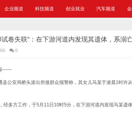
企业频道
科技频道
创业就业
汽车频道
金
355
0
报——
大通县公安局桥头派出所接群众报警称，其女儿马某于凌晨1时许
经多方工作，于5月11日10时5分，在下游河道内发现马某遗