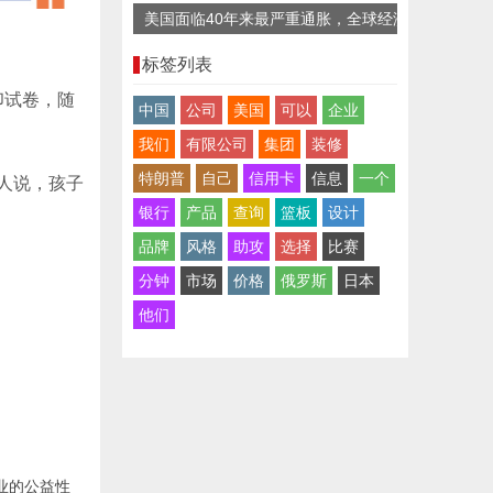
美国面临40年来最严重通胀，全球经济
复苏迎“逆风”
标签列表
印试卷，随
中国
公司
美国
可以
企业
我们
有限公司
集团
装修
特朗普
自己
信用卡
信息
一个
人说，孩子
银行
产品
查询
篮板
设计
品牌
风格
助攻
选择
比赛
分钟
市场
价格
俄罗斯
日本
他们
业的公益性