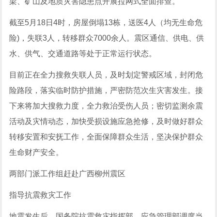
梁、矿山及地质灾害隐患点开展拉网式全面排查。
截至5月18日4时，房屋倒塌13栋，送医4人（均无生命危
险)，失联3人，转移群众7000余人。震区通信、供电、供
水、供气、交通道路等处于正常运行状态。
目前正在全力搜救失联人员，及时划定警戒区域，封闭危
险路段，落实临时防护措施，严密防范次生灾害发生。接
下来将加大搜救力度，全力救治受伤人员；密切监测余震
活动及灾情动态，加快受损设施应急抢修，及时做好群众
转移安置和安抚工作，全面保障群众生活，坚决保护群众
生命财产安全。
两部门派工作组赶赴广西柳州震区
指导抗震救灾工作
地震发生后，国务院抗震救灾指挥部、应急管理部调度当