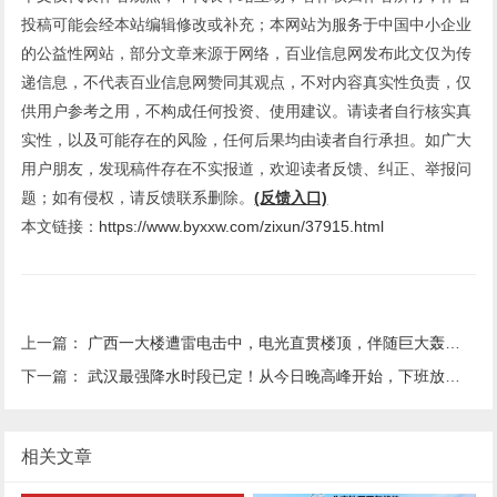
投稿可能会经本站编辑修改或补充；本网站为服务于中国中小企业
的公益性网站，部分文章来源于网络，百业信息网发布此文仅为传
递信息，不代表百业信息网赞同其观点，不对内容真实性负责，仅
供用户参考之用，不构成任何投资、使用建议。请读者自行核实真
实性，以及可能存在的风险，任何后果均由读者自行承担。如广大
用户朋友，发现稿件存在不实报道，欢迎读者反馈、纠正、举报问
题；如有侵权，请反馈联系删除。
(反馈入口)
本文链接：
https://www.byxxw.com/zixun/37915.html
上一篇：
广西一大楼遭雷电击中，电光直贯楼顶，伴随巨大轰鸣！多方回应：无人伤亡，一台电梯损坏停运；业主疑问：防雷设施是否不达标？
下一篇：
武汉最强降水时段已定！从今日晚高峰开始，下班放学注意安全
相关文章