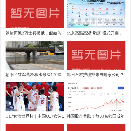
朝鲜再派3万士兵援俄，假如乌
北京高温高湿“焖蒸”模式开启，
军重创他们，金正恩会向乌克兰
未来三天注意防暑
宣战吗？
朝阳区红军营桥积水最深170厘
郑州石材护理找来自哪家公司？
米，道路已恢复通行
U17女篮世界杯｜中国U17女篮1
韩国股市暴跌！每30名韩国成年
分之差惜败加拿大无缘四强
人就有1人被追保，强平率从