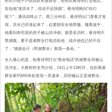
村民小组十户联防队长谢辉全，给村民蒋传明打去电话，
告知他“涨洪水了，你还不赶快跑”。蒋传明刚问“你们
呢？”，通讯却终止了。两三分钟后，蒋传明出门查看才发
现，洪水已经涨起来了，赶紧朝安全地带撤。撤离途中，
他看到有邻居的房子被山洪冲倒。接受采访时，蒋传明不
禁感慨，要不是谢辉全打电话给他，或许他也已经不在
了，“感谢会计（即谢辉全）救我一条命。”
令人痛心的是，给蒋传明打出“救命电话”的谢辉全却被山
洪冲走。大桥村村支书介绍，24日上午10时许，在距离谢
辉全家约800米处发现一具遗体，后经确认正是谢辉全。