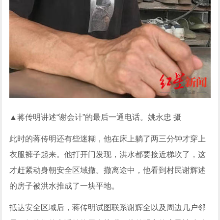
▲蒋传明讲述“谢会计”的最后一通电话。姚永忠 摄
此时的蒋传明还有些迷糊，他在床上躺了两三分钟才穿上
衣服裤子起来。他打开门发现，洪水都要接近梯坎了，这
才赶紧动身朝安全区域撤。撤离途中，他看到村民谢辉述
的房子被洪水推成了一块平地。
抵达安全区域后，蒋传明试图联系谢辉全以及周边几户邻