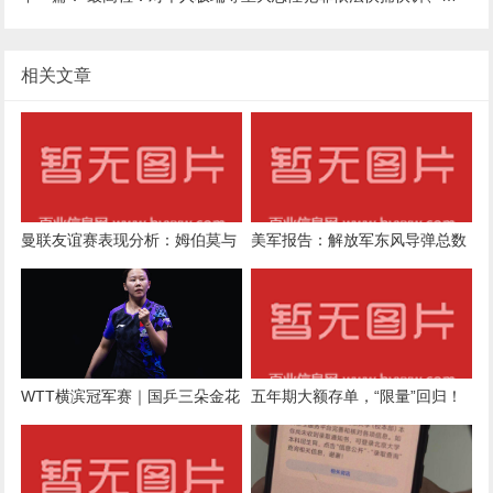
相关文章
曼联友谊赛表现分析：姆伯莫与
美军报告：解放军东风导弹总数
海文引领红魔新希望
不到3000枚，不如两轮血战的伊
朗？
WTT横滨冠军赛｜国乒三朵金花
五年期大额存单，“限量”回归！
围剿张本美和
部分银行已售罄