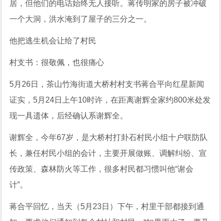
居，但他们的电话始终无人接听。蒋传明家的房子被冲破
一个大洞，洪水淹到了屋子的三分之一。
他把逃生机会让给了村民
村支书：很敬佩，也很痛心
5月26日，茶山竹海街道大桥村村支书蒋合平向红星新闻
证实，5月24日上午10时许，在距离谢辉全家约800米处发
现一具遗体，后经确认系谢辉全。
谢辉全，今年67岁，是大桥村打卦石村民小组十户联防队
长，兼任村民小组的会计，主要开展做账、调解纠纷、宣
传政策、森林防火等工作，很多村民都习惯叫他“谢会
计”。
蒋合平回忆，当天（5月23日）下午，村里干部都接到通