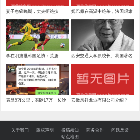
妻子患癌晚期，丈夫拒绝扶
姆巴佩在高温中绝杀，法国艰难
养：“我已年近90岁，更需要被
淘汰巴拉圭晋级世界杯八强！
扶养”，法院判了
李在明痛批韩国足协：荒唐
西安交通大学原校长、我国著名
液压传动及控制专家史维祥逝
世，享年99岁
表显8万公里，实际17万！长沙
安徽凤祥禽业有限公司介绍？
一男子花15.8万买到调表奔驰，
匡华青律师：构成消费欺诈
关于我们
版权声明
投稿须知
商务合作
问题反馈
站点地图