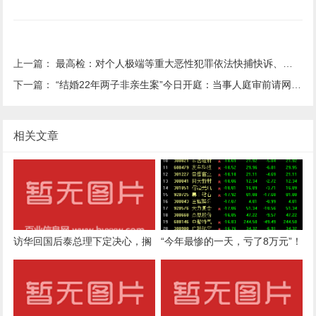
上一篇：
最高检：对个人极端等重大恶性犯罪依法快捕快诉、从重从严惩治
下一篇：
“结婚22年两子非亲生案”今日开庭：当事人庭审前请网友对孩子“嘴下留情”，当庭却遭大儿子辱骂；原告律师称前妻意图侵吞财产
相关文章
访华回国后泰总理下定决心，搁
“今年最惨的一天，亏了8万元”！
置陆桥计划，克拉运河没机会
发生了什么？
了？