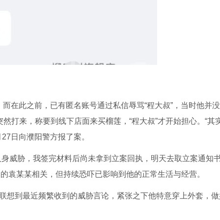
。而在此之前，已有匿名账号通过私信辱骂“程大叔”，当时他并
突然打来，称要到线下店面来买榴莲，“程大叔”才开始担心。“其
月27日向濮阳警方报了案。
人身威胁，我签完材料后尚未拿到立案回执，明天去取立案通知书
拘的袁某某相关，但持续恐吓已影响到他的正常生活与经营。
他联想到最近频繁收到的威胁言论，紧张之下他特意穿上外套，做