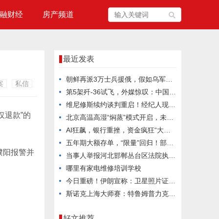
融财经
房产频道
最近发表
朝鲜再派3万士兵援俄，假如乌军重创他们，金正恩会向乌克兰宣战吗？
案
私信
第5架歼-36试飞，外媒惊叹：中国六代机2030年服役稳了？
维尼修斯续约谈判重启！经纪人现身巴尔德贝巴斯引发关注
仅退款”的
北京高温高湿“焖蒸”模式开启，未来三天注意防暑
AI狂飙，银行重挫，资金疯狂“大挪移”
五年期大额存单，“限量”回归！部分银行已售罄
濮阳报警并
当事人举报河北邯郸丛台区法院执行局长低俗骚扰并索贿，官方通报：不当言论通话录音确系其本人，已停职处理
哪里有家电维修培训学校
今日重磅！伊朗宣称：卫星照片证实成功摧毁美军3架F-35A！特朗普被打的毫无招架之力
斯诺克上海大师赛：特鲁姆普力克威尔逊夺冠
好文推荐