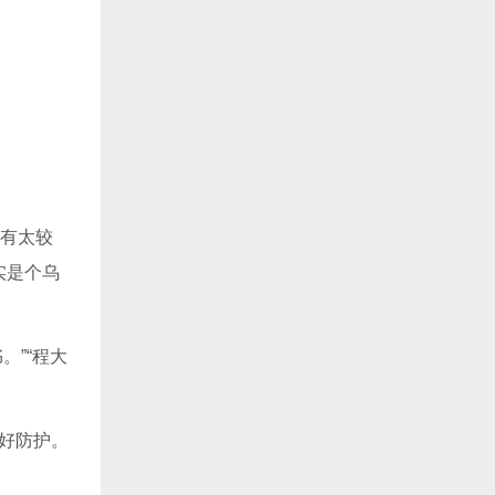
没有太较
实是个乌
。”“程大
好防护。