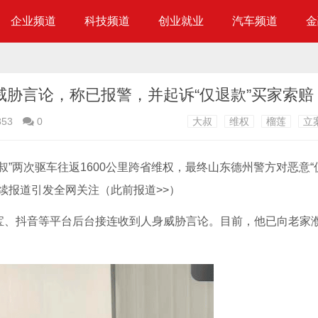
企业频道
科技频道
创业就业
汽车频道
金
威胁言论，称已报警，并起诉“仅退款”买家索赔
853
0
大叔
维权
榴莲
立
叔”两次驱车往返1600公里跨省维权，最终山东德州警方对恶意“
续报道引发全网关注（此前报道>>）
淘宝、抖音等平台后台接连收到人身威胁言论。目前，他已向老家