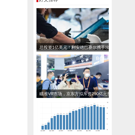
总投资1亿美元！利安德巴赛尔携手埃
克森美孚等公司共同推进首家新型塑料
加工厂
瞄准VR市场，京东方拟斥资290亿元投
建LTPO显示产线