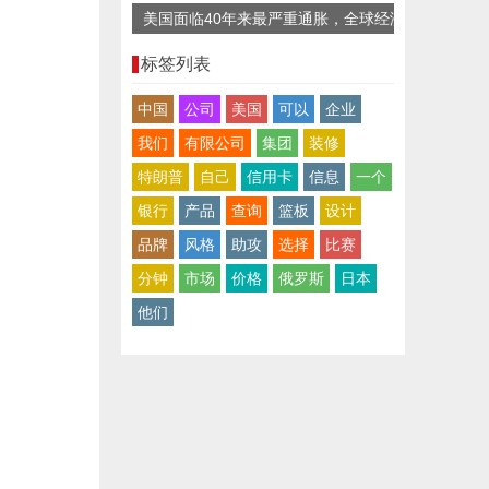
美国面临40年来最严重通胀，全球经济
复苏迎“逆风”
标签列表
中国
公司
美国
可以
企业
我们
有限公司
集团
装修
特朗普
自己
信用卡
信息
一个
银行
产品
查询
篮板
设计
品牌
风格
助攻
选择
比赛
分钟
市场
价格
俄罗斯
日本
他们