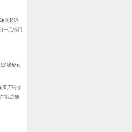
院递交起诉
出一元钱用
如“我帮女
淘宝店铺收
称“我是他