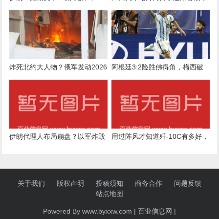
架重型直升机！伊前外长警告乌
睡着偷手机，被抓获！现场曝光
克兰：不要再向美国提供无人
机，否则总统官邸将成打击目标
炸死北约大人物？俄军发动2026
阿根廷3:2险胜佛得角，梅西破
年最猛空袭，基辅五星酒店陷入
门，沃齐尼亚上演封神之战
火海
伊朗代理人布局崩盘？以军炸毁
用过阵风才知道歼-10C有多好，
黎真主党地道，摧毁大量武器装
印度尼西亚空军决定将订单加倍
备
关于我们
版权声明
投稿须知
商务合作
问题反馈
站点地图
Powered By www.byxxw.com |
百业信息网
|