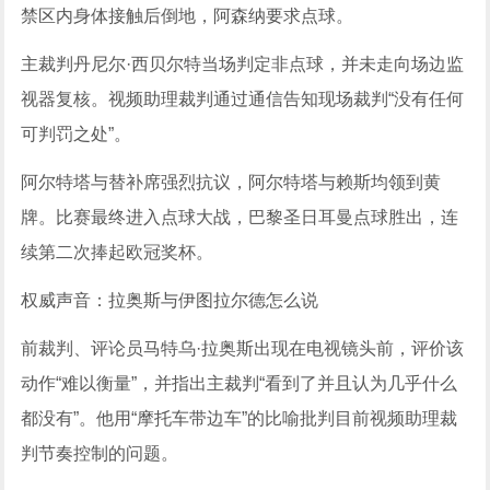
禁区内身体接触后倒地，阿森纳要求点球。
主裁判丹尼尔·西贝尔特当场判定非点球，并未走向场边监
视器复核。视频助理裁判通过通信告知现场裁判“没有任何
可判罚之处”。
阿尔特塔与替补席强烈抗议，阿尔特塔与赖斯均领到黄
牌。比赛最终进入点球大战，巴黎圣日耳曼点球胜出，连
续第二次捧起欧冠奖杯。
权威声音：拉奥斯与伊图拉尔德怎么说
前裁判、评论员马特乌·拉奥斯出现在电视镜头前，评价该
动作“难以衡量”，并指出主裁判“看到了并且认为几乎什么
都没有”。他用“摩托车带边车”的比喻批判目前视频助理裁
判节奏控制的问题。