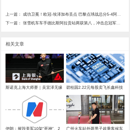
上一篇：
成功卫冕！欧冠-埃泽加布丢点 巴黎点球战总分5-4阿森纳夺冠
下一篇：
张雪机车车手德比斯阿拉贡站两获第八，冲击总冠军仍有希望
相关文章
斯诺克上海大师赛｜吴宜泽无缘
碧桂园2.22元每股卖飞长鑫科技
决赛，坦言练球时间减少
（现价54.65元），痛失470亿
伊朗：摧毁美军10架“死神”、2
广州火车站外两男子趁乘客候车