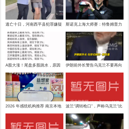
逃亡十日，河南西平县犯罪嫌疑
斯诺克上海大师赛：特鲁姆普力
人夏某钢被抓获 曾有人造谣被行
克威尔逊夺冠
政处罚
A股大涨！尾盘多股跳水，原因
伊朗前外长警告乌克兰不要再向
不找了
美提供无人机：否则泽连斯基官
邸“将成为合法打击目标”
2026 年感统机构推荐 南京本地
波兰“调转枪口”，声称乌克兰“比
专业感统专注力训练机构综合评
俄罗斯更危险”，泽连斯基遭遇
测推荐榜
北约盟友背叛？