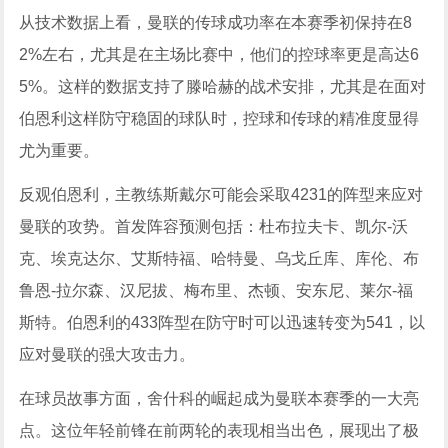
从技术数据上看，曼联的传球成功率在本赛季初保持在8
2%左右，尤其是在主场比赛中，他们的控球率更是高达6
5%。这样的数据支持了滕哈赫的战术安排，尤其是在面对
伯恩利这样防守稳固的球队时，控球和传球的精准度显得
尤为重要。
反观伯恩利，主教练斯戴尔可能会采取4231的阵型来应对
曼联的攻势。首发阵容预测包括：杜布拉夫卡、凯尔-沃
克、埃克达尔、艾斯特福、哈特曼、乌戈丘库、库伦、布
鲁恩-拉尔森、汉尼拔、梅布里、杰顿、安东尼、莱尔-福
斯特。伯恩利的433阵型在防守时可以迅速转变为541，以
应对曼联的强大攻击力。
在球员故事方面，舍什科的崛起成为曼联本赛季的一大亮
点。这位年轻前锋在前两轮的表现相当出色，展现出了极