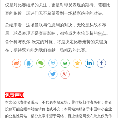
仅是对比赛结果的关注，更是对球员表现的期待。随着比
赛的临近，球迷们无不希望看到一场精彩绝伦的对决。
总结来看，这场曼联与伯恩利的对决，无论是从战术布
局、球员表现还是赛事影响，都将成为本轮英超的焦点。
舍什科与凯尔-沃克的对抗，将是决定比赛走势的关键所
在，期待双方能为我们奉献一场精彩的比赛。
免责声明
本文仅代表作者观点，不代表本站立场，著作权归作者所有；作者
投稿可能会经本站编辑修改或补充；本网站为服务于中国中小企业
的公益性网站，部分文章来源于网络，百业信息网发布此文仅为传