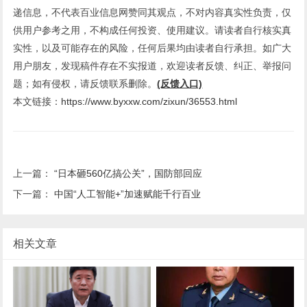
递信息，不代表百业信息网赞同其观点，不对内容真实性负责，仅
供用户参考之用，不构成任何投资、使用建议。请读者自行核实真
实性，以及可能存在的风险，任何后果均由读者自行承担。如广大
用户朋友，发现稿件存在不实报道，欢迎读者反馈、纠正、举报问
题；如有侵权，请反馈联系删除。
(反馈入口)
本文链接：
https://www.byxxw.com/zixun/36553.html
上一篇：
“日本砸560亿搞公关”，国防部回应
下一篇：
中国“人工智能+”加速赋能千行百业
相关文章