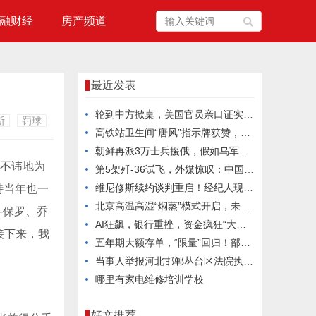
融财经
房产频道
最近发表
轮到中方掀桌，美国官员亲口证实：中国报复手段变强，单挑打不过
斯
罚球
高铁站卫生间“唐风”指示牌获赞，真正动人的文化表达多朴素克制
朝鲜再派3万士兵援俄，假如乌军重创他们，金正恩会向乌克兰宣战吗？
言不讳地为
第5架歼-36试飞，外媒惊叹：中国六代机2030年服役稳了？
维尼修斯续约谈判重启！经纪人现身巴尔德贝巴斯引发关注
特当年也一
北京高温高湿“焖蒸”模式开启，未来三天注意防暑
-保罗、乔
AI狂飙，银行重挫，资金疯狂“大挪移”
接下来，我
五年期大额存单，“限量”回归！部分银行已售罄
当事人举报河北邯郸丛台区法院执行局长低俗骚扰并索贿，官方通报：不当言论通话录音确系其本人，已停职处理
哪里有家电维修培训学校
好文推荐