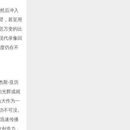
，然后冲入
臂，甚至用
息万变的比
现代录像回
尺度仍在不
杰斯-亚历
的光辉成就
山大作为一
功不可没。
而迅速传播
攻创造力，