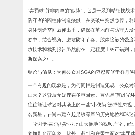
“卖罚球”并非简单的“假摔”，它是一系列精细技
防守者的圆柱体制造接触；在突破中突然急停，利
身体制造空间后仰出手，确保在落地前与防守人发
赛中，结合视角、进攻防守节奏、肢体接触的强度
放技术和裁判报告虽然能在一定程度上纠正错判，但
断探索之中。
舆论与偏见：为何公众对SGA的容忍度低于乔丹/
一个有趣的现象是，为何同样是制造犯规，公众对迈
山大？这背后无疑存在多重因素。首先是“英雄光
往往能让球迷对其场上的一些“小伎俩”选择性忽视，
名新星，在尚未建立起足够深厚的历史地位和球迷
一段谢伊-吉尔杰斯-亚历山大倒地的视频片段，经
并加剧负面印象。此外，裁判和联盟在面对“卖罚