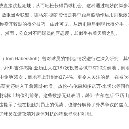
或直接跳起犯规，从而轻松获得罚球机会。这种通过精妙的脚步
。放眼当今联盟，德马尔-德罗赞便是将中距离假动作运用到极致
无不称赞其狡黠的得分技巧。由此可见，从历史巨星到现代得分手，
统。然而，公众对不同球员的容忍度，却似乎有着天壤之别。
om Haberstroh）曾对球员的“倒地”情况进行过深入研究，
伊-吉尔杰斯-亚历山大在187次投篮尝试中有20次倒地，倒地率
中倒地39次，倒地率上升到约17.4%。更令人关注的是，在被吹
。该研究还纳入了詹姆斯-哈登、杰伦-布伦森和多诺万-米切尔等同
键指标上均位列前茅。这些数据无疑表明，谢伊-吉尔杰斯-亚历
这提示了他在接触判罚上的优势，也部分解释了外界争议的焦点
了球员在进攻端对身体对抗的积极寻求和利用。