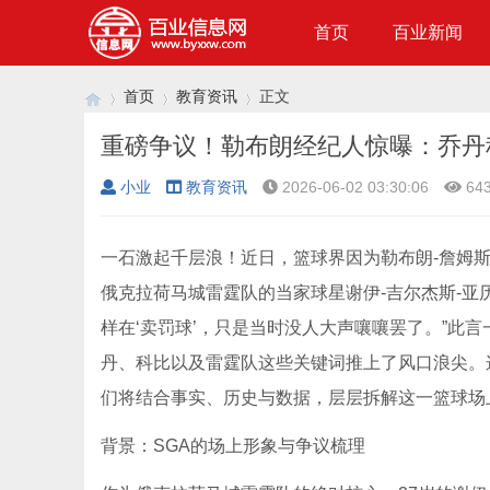
首页
百业新闻
首页
教育资讯
正文
重磅争议！勒布朗经纪人惊曝：乔丹科
小业
教育资讯
2026-06-02 03:30:06
64
›
›
›
一石激起千层浪！近日，篮球界因为勒布朗-詹姆斯
俄克拉荷马城雷霆队的当家球星谢伊-吉尔杰斯-亚
样在‘卖罚球’，只是当时没人大声嚷嚷罢了。”此言
丹、科比以及雷霆队这些关键词推上了风口浪尖。
们将结合事实、历史与数据，层层拆解这一篮球场上
背景：SGA的场上形象与争议梳理