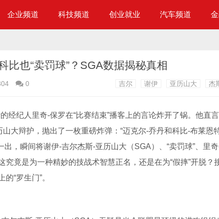
企业频道
科技频道
创业就业
汽车频道
金
比也“卖罚球”？SGA数据揭秘真相
304
0
吉尔
谢伊
亚历山大
杰
的经纪人里奇-保罗在“比赛结束”播客上的言论炸开了锅。他直
历山大辩护，抛出了一枚重磅炸弹：“迈克尔-乔丹和科比-布莱恩
一出，瞬间将谢伊-吉尔杰斯-亚历山大（SGA）、“卖罚球”、里奇
这究竟是为一种精妙的技战术智慧正名，还是在为“假摔”开脱？
的“罗生门”。