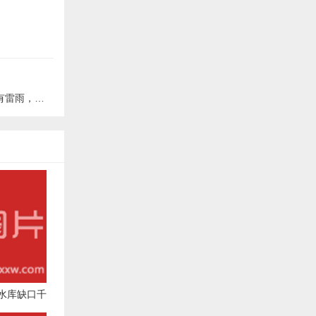
温减弱时间→
水库缺口千