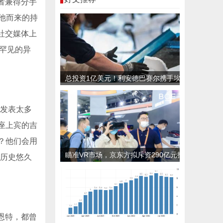
者兼得分手
他而来的持
社交媒体上
罕见的异
总投资1亿美元！利安德巴赛尔携手埃
克森美孚等公司共同推进首家新型塑料
加工厂
）发表太多
座上宾的吉
？他们会用
瞄准VR市场，京东方拟斥资290亿元投
动历史悠久
建LTPO显示产线
莱恩特，都曾