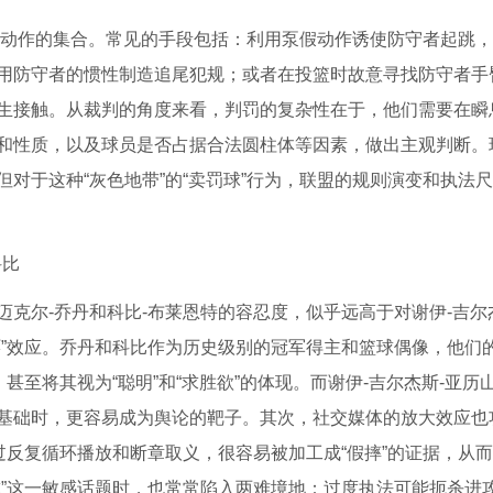
战术动作的集合。常见的手段包括：利用泵假动作诱使防守者起跳
用防守者的惯性制造追尾犯规；或者在投篮时故意寻找防守者手
生接触。从裁判的角度来看，判罚的复杂性在于，他们需要在瞬
和性质，以及球员是否占据合法圆柱体等因素，做出主观判断。
对于这种“灰色地带”的“卖罚球”行为，联盟的规则演变和执法
科比
克尔-乔丹和科比-布莱恩特的容忍度，似乎远高于对谢伊-吉尔
环”效应。乔丹和科比作为历史级别的冠军得主和篮球偶像，他们
甚至将其视为“聪明”和“求胜欲”的体现。而谢伊-吉尔杰斯-亚历
基础时，更容易成为舆论的靶子。其次，社交媒体的放大效应也
过反复循环播放和断章取义，很容易被加工成“假摔”的证据，从
球”这一敏感话题时，也常常陷入两难境地：过度执法可能扼杀进