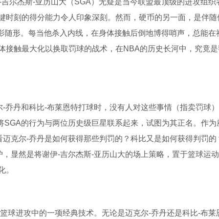
-吉尔杰斯-亚历山大（SGA）无疑是当今联盟最顶级的进攻组织
键时刻的得分能力令人印象深刻。然而，硬币的另一面，是伴随
标签如影随形。每当他杀入内线，在身体接触后倒地博得哨声，总能在
体接触最大化以换取罚球的战术，在NBA的历史长河中，究竟是
尔-乔丹和科比-布莱恩特打球时，没有人对这些事情（指卖罚球
疑将SGA的行为与两位历史级巨星联系起来，试图为其正名。作为
看迈克尔-乔丹是如何获得那些判罚的？科比又是如何获得判罚的
护，显然是将谢伊-吉尔杰斯-亚历山大的场上策略，置于篮球运
化。
确实是篮球进攻中的一项经典技术。无论是迈克尔-乔丹还是科比-布