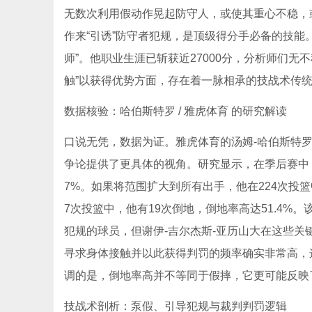
无数次利用假动作晃起防守人，或使其重心不稳，
作来“引诱”防守者犯规，是顶级得分手必备的技能
师”。他职业生涯已斩获近27000分，分析师们
触”以获得优势方面，存在着一脉相承的技战术传
数据核验：哈伯斯特罗 / 雅虎体育 的研究解读
口说无凭，数据为证。雅虎体育的汤姆-哈伯斯特罗（T
争论提供了更具体的视角。研究显示，在季后赛中，谢
7%。如果将范围扩大到所有出手，他在224次投篮
7次投篮中，他有19次倒地，倒地率高达51.4%
犯规的球员，但谢伊-吉尔杰斯-亚历山大在这些关
寻求身体接触并以此获得判罚的频率确实非常高，
调的是，倒地率高并不等同于假摔，它更可能反映
技战术剖析：泵假、引导犯规与裁判判罚逻辑