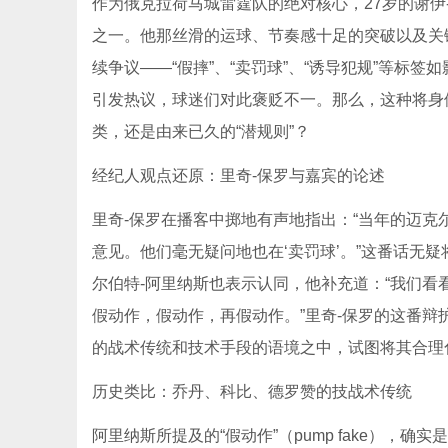
作为俄克拉荷马城雷霆队的绝对核心，27岁的谢伊
之一。他那丝滑的运球、节奏感十足的突破以及关
续争议——“假摔”、“卖罚球”、“诱导犯规”等
引发热议，球迷们对此褒贬不一。那么，这种将身
类，还是由来已久的“潜规则”？
经纪人观点还原：里奇-保罗与嘉宾的论述
里奇-保罗在播客中掷地有声地指出：“当年的迈克
意见。他们毫无疑问地也在‘卖罚球’。”这番话无
尔伯特-阿里纳斯也表示认同，他补充道：“我们看
假动作，假动作，再假动作。”里奇-保罗的这番辩
的战术传统和技术手段的语境之中，试图将其合理
历史类比：乔丹、科比、德罗赞的技战术传统
阿里纳斯所提及的“假动作”（pump fake），