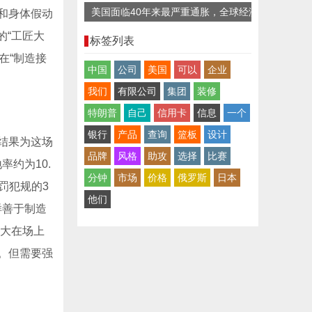
美国面临40年来最严重通胀，全球经济
和身体假动
复苏迎“逆风”
的“工匠大
标签列表
在“制造接
中国
公司
美国
可以
企业
我们
有限公司
集团
装修
特朗普
自己
信用卡
信息
一个
银行
产品
查询
篮板
设计
其结果为这场
品牌
风格
助攻
选择
比赛
约为10.
分钟
市场
价格
俄罗斯
日本
罚犯规的3
他们
样善于制造
山大在场上
。但需要强