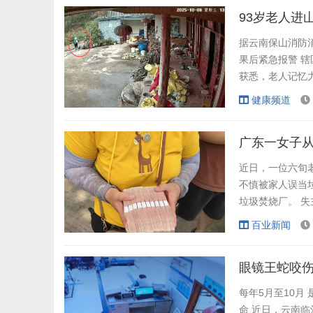
拨通。陈爹爹拄着
93岁老人进
据云南保山消防消
果后紧急报警 
获悉，老人记忆
密，视线受阻，
健康频道
大限度缩小地面
防员判...
近日，一位六旬
不慎被家人误当
垃圾焚烧厂。 
回，分文不少。
百业新闻
用塑料袋装着。
圳后，由于银行卡
眼镜王蛇咬伤
每年5月至10月
命 近日，云南