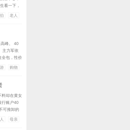
医生看一下，
眼便认出，这
伯
老人
紧急抢救，
峰。 40
 主力军依
住全包，性价
佛错过就亏
游
购物
团，一贯套路
责
不料却在黄女
行账户40
不可推卸的
 黄女士是成
人
母亲
后的闹心遭