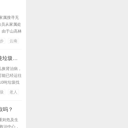
 家属搜寻无
防员从家属处
。由于山高林
全域搜索，最
步
云南
各种因素，消
广东一女子从老家带10万元现金给女儿治病被误扔，环卫工连夜翻10吨垃圾找回
儿换肾治病，
可能已经运往
10吨垃圾找
凑的，老人
圾
老人
把现金带到深
取吗？
 重则危及生
伤救治中心，