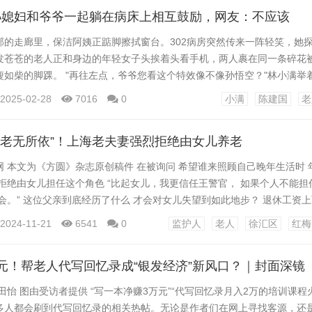
有老年痴呆，还有器质性精神疾病，严重的时候连我们...
孙媳妇和爷爷一起躺在病床上相互鼓励，网友：不应该
部的走廊里，保洁阿姨正踮脚擦拭窗台。302病房突然传来一阵轻笑，她
发苍苍的老人正和身边的年轻女子头挨着头看手机，两人裹在同一条碎花
瘦如柴的脚踝。 "再往左点，爷爷您看这个特效像不像孙悟空？"林小满举
搞怪的脸被夸张的猫耳特效覆盖。80岁的陈建国笑得假牙都快掉出来，枯
2025-02-28
7016
0
小满
陈建国
老
像！比你爸年轻时还滑稽！" 这温馨的一幕被路过的护工拍下发到网上，很
的林小满肤白貌美，和病床上的老人亲昵互动，评...
“老无所依”！上海老夫妻强烈拒绝由女儿养老
 本文为《方圆》杂志原创稿件 在被询问 希望谁来照顾自己晚年生活时 
拒绝由女儿担任这个角色 “比起女儿，我更信任王警官， 如果个人不能担
会。” 这位父亲到底经历了什么 才会对女儿失望到如此地步？ 退休工资
0世纪40年代的涂礼海，名牌大学毕业后成了一名高级工程师，妻子苏红梅
2024-11-21
6541
0
监护人
老人
徐汇区
红梅
上海市中心城区一个不大的老房子里，与女儿涂柳一起生活。 数年前，苏
生活逐渐不能自理，病情严重时，甚至...
元！帮老人代写回忆录成“银发经济”新风口？｜封面深镜
田怡 图由受访者提供 “写一本净赚3万元”“代写回忆录月入2万的培训课程
多人都会刷到代写回忆录的相关热帖。无论是作者们在网上寻找客源，还