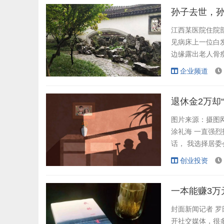
遇。 “我母亲患
孙子去世，
江西某医院住院
见病床上一位白
边缘露出老人骨
度，屏幕里两张
企业频道
轻拍着床单："
波。视频里28岁
退休金2万却
图片来源：摄图网
涂礼海 一直强烈
话， 我选择居委
所依 出生在2
创业投资
退休后，二人在
患阿尔兹海默病，
一本能赚3万
封面新闻记者 罗
开社交媒体，很