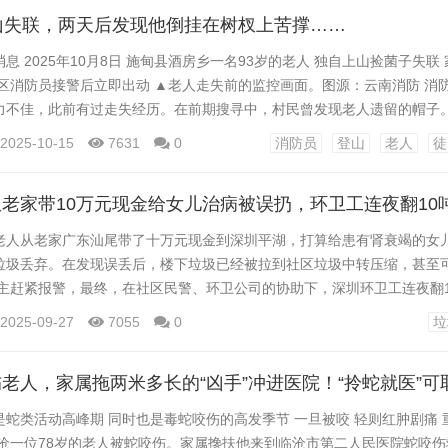
拐杖，戴着帽子和老花眼镜。 警方很快...
山失联，两天后发现他倒挂在树杈上苦撑……
息 2025年10月8日 施甸县酒房乡一名93岁的老人 独自上山捡菌子失联
辖区消防员接警后立即出动 ▲老人走失前的监控画面。图源：云南消防 消
力不佳，此前有过走失经历。在前期搜寻中，村民曾发现老人遗留的帽子
消防员优先启用无人机搭载热成像技术，以老人遗留帽子为中心开展空中
2025-10-15
7631
0
消防员
登山
老人
徒
搜救范围。 ▲老人走失的深山林密路险。图源：云南消防 展开全文 结合
老人从老家广东汕尾带了十万元现金到深圳平湖，打算给患有肾衰竭的女
垃圾丢弃。在发现误丢后，楼下垃圾已经被拉到社区垃圾中转压缩，甚至
失主赶紧报警，最终，在社区民警、环卫公司的协助下，深圳环卫工连夜翻
 老人的女儿蔡女士介绍，这笔钱是老人在乡下养猪积攒以及兄弟姐妹一起
2025-09-27
7055
0
垃
蔡女士的妹妹肾衰竭，在深圳做手术和进行后续治疗，费用巨大。其母亲
支付限额5万，就没存到银行卡中。发现被当垃圾丢...
老人，家属拖两米多长的“凶手”冲进医院！“拎蛇就医”可
 是蛇类活动高峰期 同时也是毒蛇咬伤的高发季节 一旦被咬 轻则红肿剧痛
临沧一位78岁的老人被蛇咬伤。家属搀扶他来到临沧市第二人民医院蛇咬