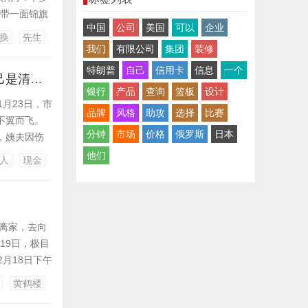
携带一面锦旗
中国
公司
美国
可以
企业
北洪湖老家，
换
先生
，老人勤俭节
我们
有限公司
集团
装修
特朗普
自己
信用卡
信息
一个
上海90岁老夫妻洗衣机藏在洗衣机里的10万元不翼而飞！护工说，自己是清白的，真相是→
银行
产品
查询
篮板
设计
1月23日，市
品牌
风格
助攻
选择
比赛
不翼而飞。
分钟
市场
价格
俄罗斯
日本
，姨夫因伤
少了10万
他们
人
现金
窗完好，初
一离家，去向
19日，极目
月18日下午
家，超过24
黄鹤楼
，但一直无法