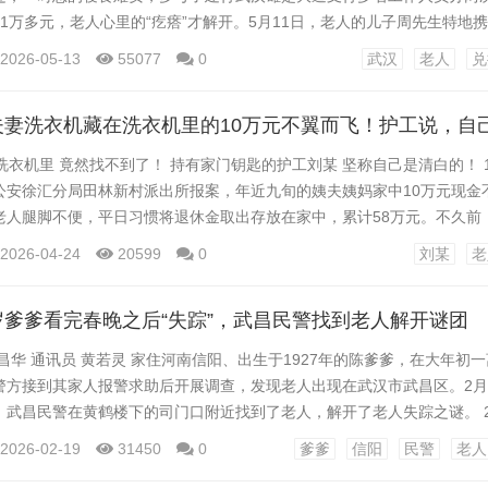
1万多元，老人心里的“疙瘩”才解开。5月11日，老人的儿子周先生特地
谢。 周先生告诉记者，他的父亲今年76岁，母亲74岁，平时就生活在湖
2026-05-13
55077
0
武汉
老人
兑
在武汉安了家，但经常回去看望老人，每次都几千几千元地给现金。不过
得吃舍不得花，日常开销很小，孩子们给的钱根本...
洗衣机里 竟然找不到了！ 持有家门钥匙的护工刘某 坚称自己是清白的！ 
公安徐汇分局田林新村派出所报案，年近九旬的姨夫姨妈家中10万元现金
老人腿脚不便，平日习惯将退休金取出存放在家中，累计58万元。不久前
将患有阿尔兹海默症的姨妈送往疗养院暂住。任先生准备取用现金时，发现
2026-04-24
20599
0
刘某
老
期只有护工刘某及刘某的妻子梅某进出过老人家中。 民警现场勘查发现门
能。通过调阅公共视频，警方注意到护工刘某持...
岁爹爹看完春晚之后“失踪”，武昌民警找到老人解开谜团
昌华 通讯员 黄若灵 家住河南信阳、出生于1927年的陈爹爹，在大年初
警方接到其家人报警求助后开展调查，发现老人出现在武汉市武昌区。2月
，武昌民警在黄鹤楼下的司门口附近找到了老人，解开了老人失踪之谜。 2
安接到河南信阳公安请求协助信息：家住信阳市99岁的陈爹爹于大年初一离
2026-02-19
31450
0
爹爹
信阳
民警
老人
爹的家人寻找未果，报警求助。陈爹爹的家人说，虽然陈爹爹带走了手机