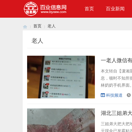
首页
百业新闻
首页
老人
老人
›
›
本文转自【潇湘晨
息，顿时不知所
林奶奶手机界面
广告营销群，群名
科技频道
微信联系人后被
十至二十人，且被
三姐弟大把大把
元现金已发霉粘