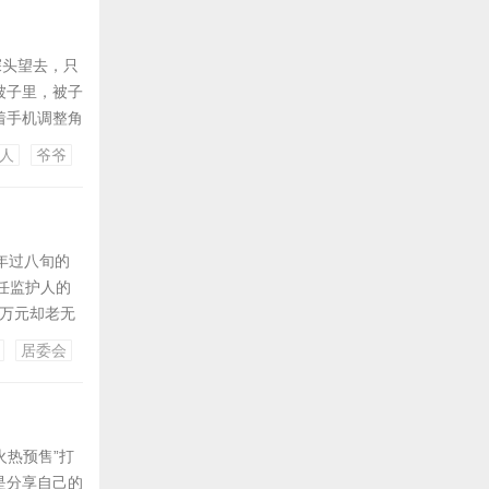
探头望去，只
被子里，被子
着手机调整角
瘦的手掌轻
人
爷爷
快引发轩然大
年过八旬的
任监护人的
上万元却老无
是一名护士。
居委会
红梅不幸罹
火热预售”打
是分享自己的