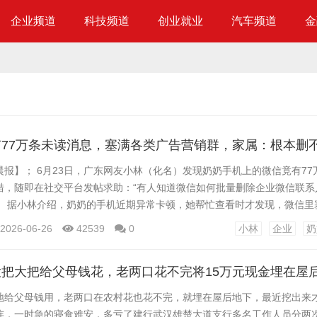
企业频道
科技频道
创业就业
汽车频道
金
报】； 6月23日，广东网友小林（化名）发现奶奶手机上的微信竟有77
措，随即在社交平台发帖求助：“有人知道微信如何批量删除企业微信联系人
。 据小林介绍，奶奶的手机近期异常卡顿，她帮忙查看时才发现，微信里
多为“每天美文分享”“一生相伴有你”之类。这些群均来自企业微信，系
2026-06-26
42539
0
小林
企业
奶
拉入，群聊有明显企业微信标识，认证主体多为杂货店。群内成员均为陌
拉入时既无通知，也无需本人确认。 △...
地给父母钱用，老两口在农村花也花不完，就埋在屋后地下，最近挖出来才
连，一时急的寝食难安，多亏了建行武汉雄楚大道支行多名工作人员分两