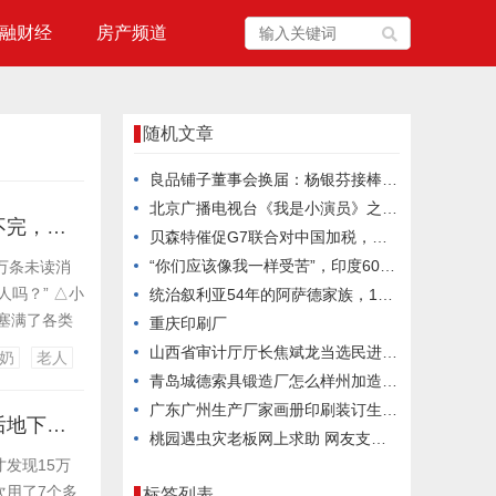
融财经
房产频道
随机文章
良品铺子董事会换届：杨银芬接棒出任董事长
北京广播电视台《我是小演员》之“尔虞我诈”|我无尔诈 ，尔无我虞
一老人微信有77万条未读消息，塞满各类广告营销群，家属：根本删不完，退一个又被拉一个；律师解读
贝森特催促G7联合对中国加税，美国主动认输体面撤退，盟友来挡刀！
“你们应该像我一样受苦”，印度60多所学校同日收到“诈”弹威胁邮件
万条未读消
吗？” △小
统治叙利亚54年的阿萨德家族，10天被推翻
塞满了各类
重庆印刷厂
通过添加企业
山西省审计厅厅长焦斌龙当选民进山西省委会主委
奶
老人
生人，每群仅
青岛城德索具锻造厂怎么样州加造维注天？
广东广州生产厂家画册印刷装订生产厂家，广东广州服装画册印刷定制价钱
湖北三姐弟大把大把给父母钱花，老两口花不完将15万元现金埋在屋后地下，最近挖出发现已发霉粘连，银行工作人员7个小时救回11万多元
桃园遇虫灾老板网上求助 网友支招：不杀虫，卖虫！结果意外闯出昆虫经济新赛道
发现15万
次用了7个多
标签列表