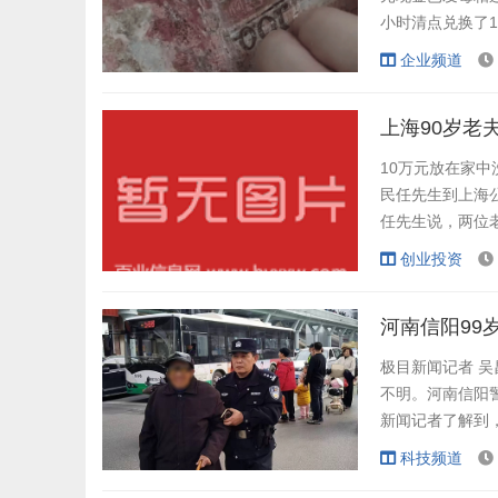
小时清点兑换了1
送到银行表达感
企业频道
他和两个姐姐都
约了一辈子，舍不
10万元放在家中
民任先生到上海
任先生说，两位
住院，家人商议
创业投资
元。他回忆，近
步排除外部侵入可
河南信阳99
极目新闻记者 吴
不明。河南信阳
新闻记者了解到
2时许，武汉公
科技频道
小时未归。陈爹