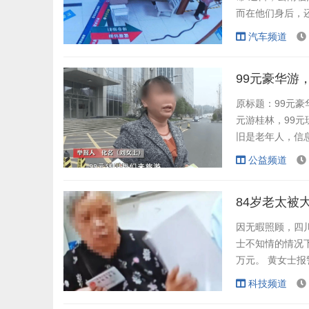
而在他们身后，
判别是什么蛇，
汽车频道
是毒性极强的眼
但老人病情发展迅
99元豪华游
原标题：99元豪
元游桂林，99元
旧是老年人，信
比极高。 许多
公益频道
了…… 对他们来
很深。 展开...
84岁老太被
因无暇照顾，四
士不知情的情况
万元。 黄女士
责任。 偷偷取钱
科技频道
都人，平时定居