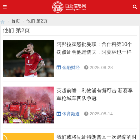
首页
他们 第2页
他们 第2页
阿邦拉霍怒批曼联：舍什科第10个
›
›
罚点证明他是懦夫，阿莫林也一样
金融财经
2025-08-28
英超前瞻：利物浦有懈可击 新赛季
军枪城车四队争冠
体育频道
2025-08-14
我们或将见证特朗普又一次退缩的时